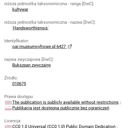
niższa jednostka taksonomiczna - ranga [DwC]
:
kultywar
niższa jednostka taksonomiczna - nazwa [DwC]
:
'Handsworthiensis'
Identyfikator
:
oai:muzeumcyfrowe.pl:6427
nazwa zwyczajowa [DwC]
:
Bukszpan zwyczajny
Źródło
:
010675
Prawa dostępu
:
The publication is publicly available without restrictions
;
Publikacja jest dostępna publicznie bez ograniczeń
Licencja
:
CC0 1.0 Universal (CC0 1.0) Public Domain Dedication
;