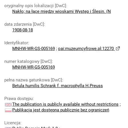
oryginalny opis lokalizacji [DwC]
:
Nakło; na łące między wioskami Występ i Ślesin. (N
data zdarzenia [DwC]
:
1908-08-18
Identyfikator
:
MNHW-WR-GS-005169
;
oai:muzeumcyfrowe.pl:12270
numer katalogowy [DwC]
:
MNHW-WR-GS-005169
pełna nazwa gatunkowa [DwC]
:
Betula humilis Schrank f. macrophylla H.Preuss
Prawa dostępu
:
The publication is publicly available without restrictions
;
Publikacja jest dostępna publicznie bez ograniczeń
Licencja
: