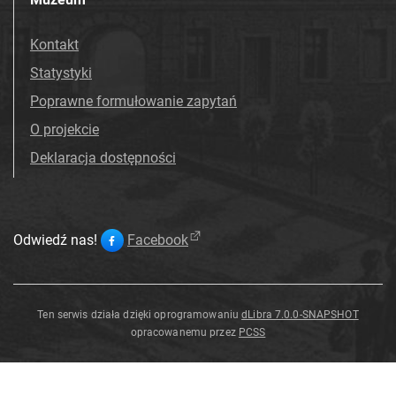
Kontakt
Statystyki
Poprawne formułowanie zapytań
O projekcie
Deklaracja dostępności
Odwiedź nas!
Facebook
Ten serwis działa dzięki oprogramowaniu
dLibra 7.0.0-SNAPSHOT
opracowanemu przez
PCSS
Betula
humilis
Schrank
f
.
macrophylla
H
.
Preuss