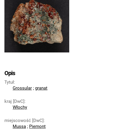
Opis
Tytuł
:
Grossular
;
granat
kraj [DwC]
:
Włochy
miejscowość [DwC]
:
Mussa
;
Piemont