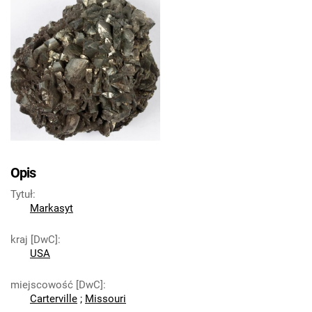
Opis
Tytuł
:
Markasyt
kraj [DwC]
:
USA
miejscowość [DwC]
:
Carterville
;
Missouri