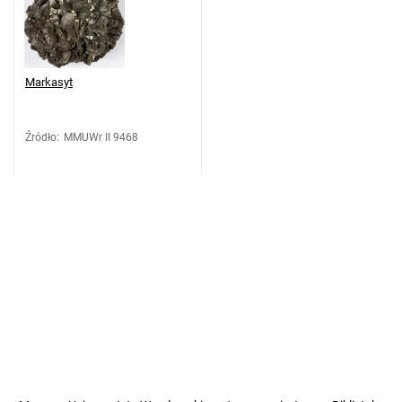
Markasyt
Źródło
:
MMUWr II 9468