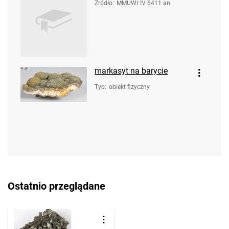
Źródło
:
MMUWr IV 6411 an
markasyt na barycie
Typ
:
obiekt fizyczny
Ostatnio przeglądane