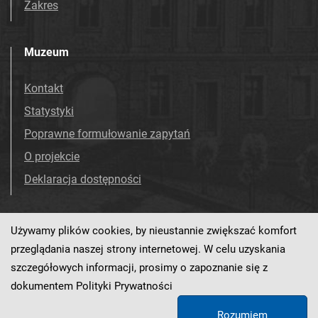
Zakres
Muzeum
Kontakt
Statystyki
Poprawne formułowanie zapytań
O projekcie
Deklaracja dostępności
Używamy plików cookies, by nieustannie zwiększać komfort
Odwiedź nas!
Facebook
przeglądania naszej strony internetowej. W celu uzyskania
szczegółowych informacji, prosimy o zapoznanie się z
dokumentem
Polityki Prywatności
Ten serwis działa dzięki oprogramowaniu
dLibra 7.0.0-SNAPSHOT
Rozumiem