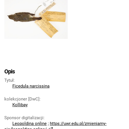
Opis
Tytuł
:
Ficedula narcissina
kolekcjoner [DwC]
:
Kollibay
Sponsor digitalizacji
:
Leopoldina online
;
https://uwr.edu.pl/zmieniamy-