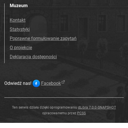
Muzeum
Kontakt
Statystyki
Poprawne formułowanie zapytań
O projekcie
Deklaracja dostępności
Odwiedź nas!
Facebook
Ten serwis działa dzięki oprogramowaniu
dLibra 7.0.0-SNAPSHOT
opracowanemu przez
PCSS
Ficedula
Ficedula
Ficedula
Ficedula
Ficedula
narcissina
narcissina
narcissina
narcissina
narcissina
Ficedula
narcissina