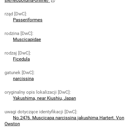
sie/leopoldina-online/
rząd [DwC]
:
Passeriformes
rodzina [DwC]
:
Muscicapidae
rodzaj [DwC]
:
Ficedula
gatunek [DwC]
:
narcissina
oryginalny opis lokalizacji [DwC]
:
Yakushima, near Kiushiu, Japan
uwagi dotyczące identyfikacji [DwC]
:
No.2476. Muscicapa narcissina jakushima Hartert. Von
Owston