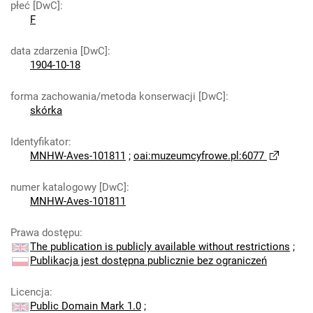
płeć [DwC]
:
F
data zdarzenia [DwC]
:
1904-10-18
forma zachowania/metoda konserwacji [DwC]
:
skórka
Identyfikator
:
MNHW-Aves-101811
;
oai:muzeumcyfrowe.pl:6077
numer katalogowy [DwC]
:
MNHW-Aves-101811
Prawa dostępu
:
The publication is publicly available without restrictions
;
Publikacja jest dostępna publicznie bez ograniczeń
Licencja
:
Public Domain Mark 1.0
;