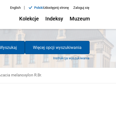
|
English
Polski
Udostępnij stronę
Zaloguj się
Kolekcje
Indeksy
Muzeum
Wyszukaj
Więcej opcji wyszukiwania
Instrukcja wyszukiwania
Acacia melanoxylon R.Br.