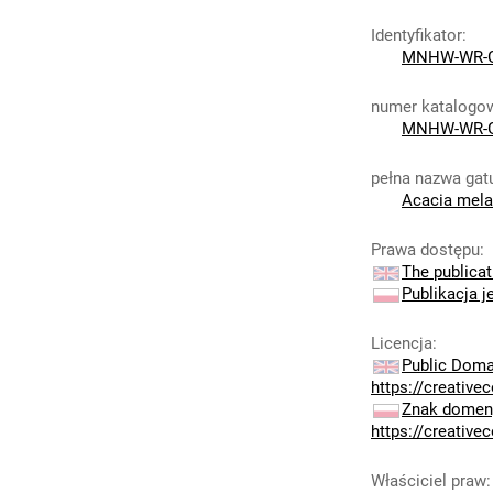
Identyfikator
:
MNHW-WR-G
numer katalogo
MNHW-WR-G
pełna nazwa ga
Acacia mela
Prawa dostępu
:
The publicat
Publikacja j
Licencja
:
Public Doma
https://creativ
Znak domeny
https://creativ
Właściciel praw
: