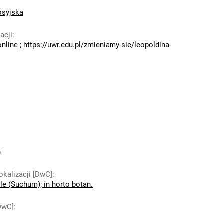
osyjska
acji
:
online
;
https://uwr.edu.pl/zmieniamy-sie/leopoldina-
n
lokalizacji [DwC]
:
e (Suchum); in horto botan.
[DwC]
: