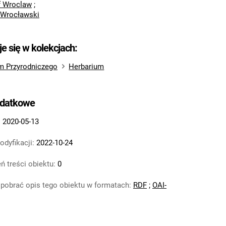
of Wroclaw
;
 Wrocławski
je się w kolekcjach:
m Przyrodniczego
Herbarium
odatkowe
:
2020-05-13
odyfikacji:
2022-10-24
ń treści obiektu:
0
pobrać opis tego obiektu w formatach:
RDF
;
OAI-