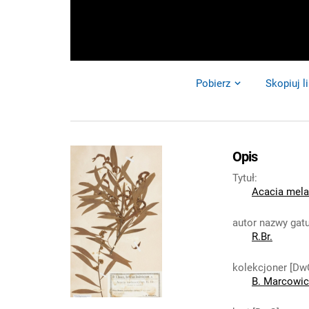
Pobierz
Skopiuj l
Opis
Tytuł
:
Acacia mela
autor nazwy gat
R.Br.
kolekcjoner [Dw
B. Marcowic