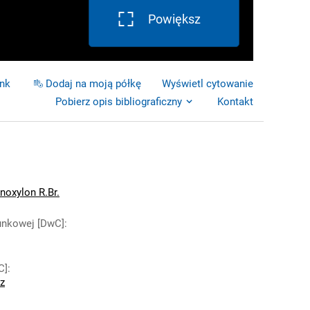
Powiększ
ink
Dodaj na moją półkę
Wyświetl cytowanie
Pobierz opis bibliograficzny
Kontakt
noxylon R.Br.
unkowej [DwC]
:
C]
:
z