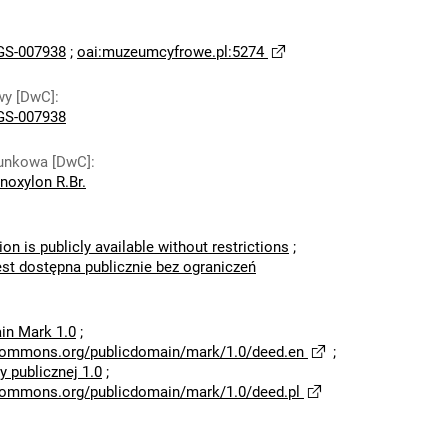
S-007938
;
oai:muzeumcyfrowe.pl:5274
wy [DwC]
:
S-007938
tunkowa [DwC]
:
noxylon R.Br.
ion is publicly available without restrictions
;
est dostępna publicznie bez ograniczeń
in Mark 1.0
;
ecommons.org/publicdomain/mark/1.0/deed.en
;
 publicznej 1.0
;
ecommons.org/publicdomain/mark/1.0/deed.pl