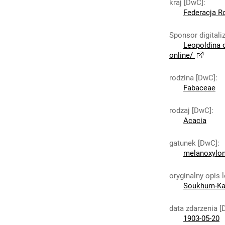
kraj [DwC]
:
Federacja R
Sponsor digitaliz
Leopoldina 
online/
rodzina [DwC]
:
Fabaceae
rodzaj [DwC]
:
Acacia
gatunek [DwC]
:
melanoxylo
oryginalny opis 
Soukhum-Kal
data zdarzenia 
1903-05-20