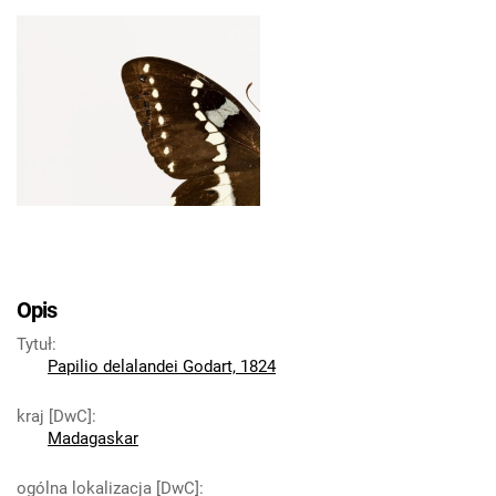
Opis
Tytuł
:
Papilio delalandei Godart, 1824
kraj [DwC]
:
Madagaskar
ogólna lokalizacja [DwC]
: