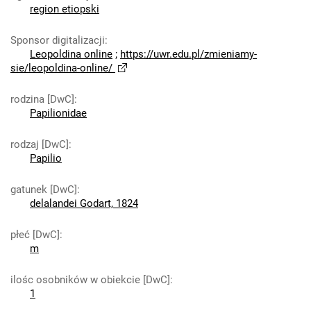
region etiopski
Sponsor digitalizacji
:
Leopoldina online
;
https://uwr.edu.pl/zmieniamy-
sie/leopoldina-online/
rodzina [DwC]
:
Papilionidae
rodzaj [DwC]
:
Papilio
gatunek [DwC]
:
delalandei Godart, 1824
płeć [DwC]
:
m
ilośc osobników w obiekcie [DwC]
:
1