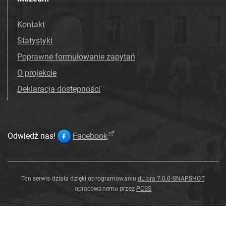
Kontakt
Statystyki
Poprawne formułowanie zapytań
O projekcie
Deklaracja dostępności
Odwiedź nas!
Facebook
Ten serwis działa dzięki oprogramowaniu
dLibra 7.0.0-SNAPSHOT
opracowanemu przez
PCSS
Papilio
delalandei
Godart
,
1824