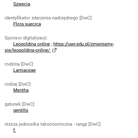
Szwecja
identyfikator zdarzenia nadrzędnego [DwC]
:
Flora suecica
Sponsor digitalizacji
:
Leopoldina online
;
https://uwr.edu.pl/zmieniamy-
sie/leopoldina-online/
rodzina [DwC]
:
Lamiaceae
rodzaj [DwC]
:
Mentha
gatunek [DwC]
:
gentilis
niższa jednostka taksonomiczna - ranga [DwC]
:
f.