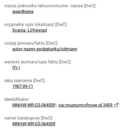
niższa jednostka taksonomiczna - nazwa [DwC]
:
agardhiana
oryginalny opis lokalizacji [DwC]
:
Scania: Löfvestad
rodzaj pomiaru/faktu [DwC]
:
autor nazwy podgatunku/odmiany
wartość pomiaru/opis faktu [DwC]
:
(Fr.)
data zdarzenia [DwC]
:
1907-09-11
Identyfikator
:
MNHW-WR-GS-064509
;
oai:muzeumcyfrowe.pl:3459
numer katalogowy [DwC]
:
MNHW-WR-GS-064509