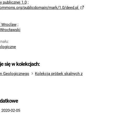
 publicznej 1.0
;
ecommons.org/publicdomain/mark/1.0/deed.pl
of Wroclaw
;
 Wrocławski
inału
:
logiczne
je się w kolekcjach:
m Geologicznego
Kolekcja próbek skalnych z
odatkowe
:
2020-02-05