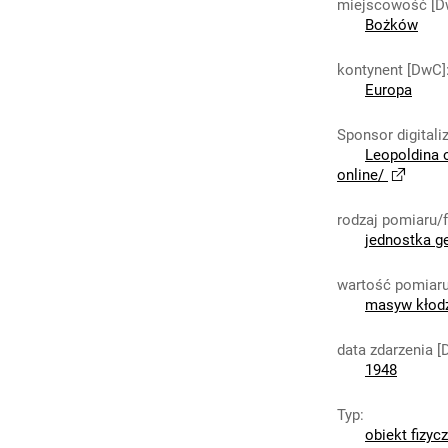
miejscowość [D
Bożków
kontynent [DwC]
Europa
Sponsor digitaliz
Leopoldina 
online/
rodzaj pomiaru/
jednostka g
wartość pomiaru
masyw kłod
data zdarzenia 
1948
Typ
:
obiekt fizyc