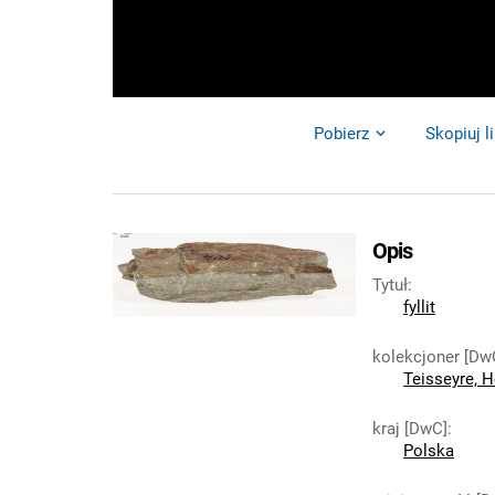
Pobierz
Skopiuj l
Opis
Tytuł
:
fyllit
kolekcjoner [Dw
Teisseyre, 
kraj [DwC]
:
Polska