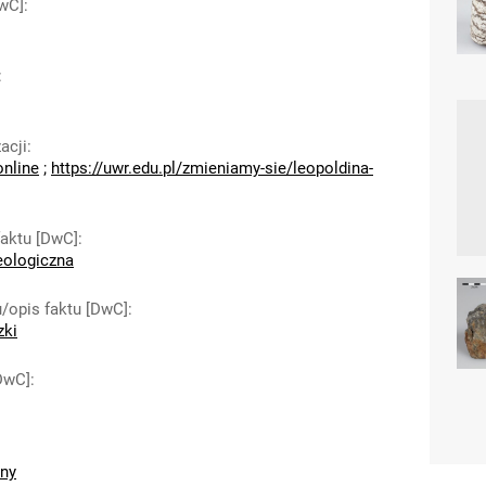
wC]
:
:
acji
:
online
;
https://uwr.edu.pl/zmieniamy-sie/leopoldina-
faktu [DwC]
:
eologiczna
/opis faktu [DwC]
:
zki
[DwC]
:
zny