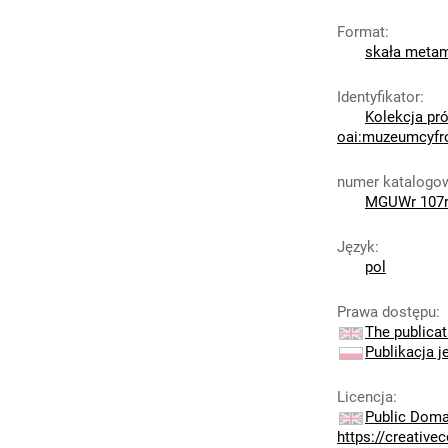
Format
:
skała metam
Identyfikator
:
Kolekcja pró
oai:muzeumcyfr
numer katalogo
MGUWr 107
Język
:
pol
Prawa dostępu
:
The publicat
Publikacja j
Licencja
:
Public Doma
https://creativ