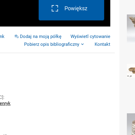
Powiększ
ink
Dodaj na moją półkę
Wyświetl cytowanie
Pobierz opis bibliograficzny
Kontakt
C]
:
Henryk