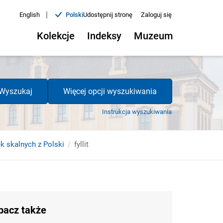
|
English
Polski
Udostępnij stronę
Zaloguj się
Kolekcje
Indeksy
Muzeum
Wyszukaj
Więcej opcji wyszukiwania
Instrukcja wyszukiwania
k skalnych z Polski
fyllit
bacz także