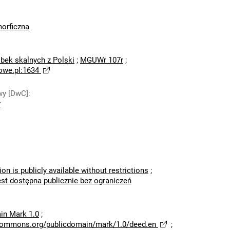
orficzna
bek skalnych z Polski
;
MGUWr 107r
;
owe.pl:1634
wy [DwC]
:
r
ion is publicly available without restrictions
;
est dostępna publicznie bez ograniczeń
in Mark 1.0
;
ecommons.org/publicdomain/mark/1.0/deed.en
;