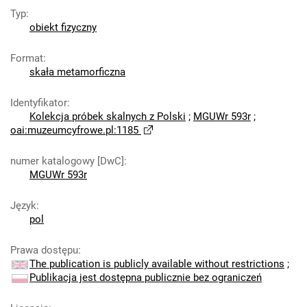
Typ
:
obiekt fizyczny
Format
:
skała metamorficzna
Identyfikator
:
Kolekcja próbek skalnych z Polski
;
MGUWr 593r
;
oai:muzeumcyfrowe.pl:1185
numer katalogowy [DwC]
:
MGUWr 593r
Język
:
pol
Prawa dostępu
:
The publication is publicly available without restrictions
;
Publikacja jest dostępna publicznie bez ograniczeń