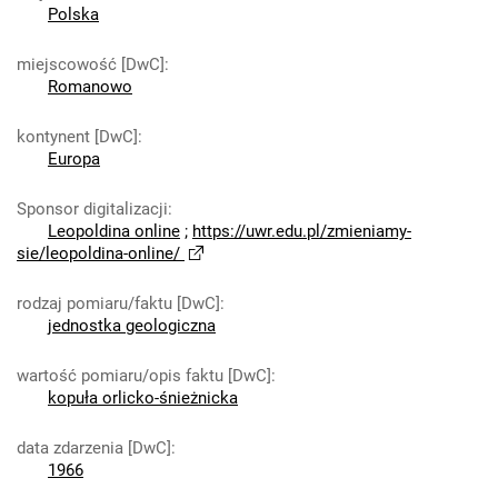
Polska
miejscowość [DwC]
:
Romanowo
kontynent [DwC]
:
Europa
Sponsor digitalizacji
:
Leopoldina online
;
https://uwr.edu.pl/zmieniamy-
sie/leopoldina-online/
rodzaj pomiaru/faktu [DwC]
:
jednostka geologiczna
wartość pomiaru/opis faktu [DwC]
:
kopuła orlicko-śnieżnicka
data zdarzenia [DwC]
:
1966