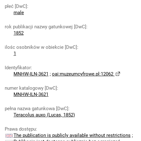
płeć [DwC]
:
male
rok publikacji nazwy gatunkowej [DwC]
:
1852
ilośc osobników w obiekcie [DwC]
:
1
Identyfikator
:
MNHW-ILN-3621
;
oai:muzeumcyfrowe.pl:12062
numer katalogowy [DwC]
:
MNHW-ILN-3621
pełna nazwa gatunkowa [DwC]
:
Teracolus auxo (Lucas, 1852)
Prawa dostępu
:
The publication is publicly available without restrictions
;