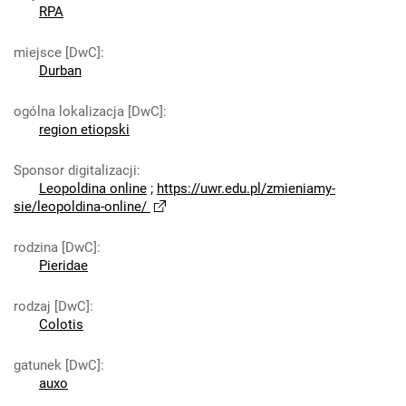
RPA
miejsce [DwC]
:
Durban
ogólna lokalizacja [DwC]
:
region etiopski
Sponsor digitalizacji
:
Leopoldina online
;
https://uwr.edu.pl/zmieniamy-
sie/leopoldina-online/
rodzina [DwC]
:
Pieridae
rodzaj [DwC]
:
Colotis
gatunek [DwC]
:
auxo