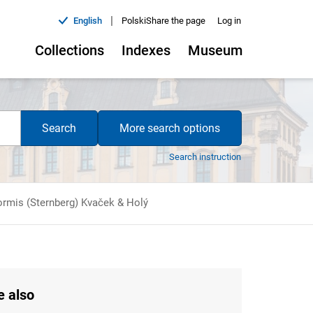
|
English
Polski
Share the page
Log in
Collections
Indexes
Museum
Search
More search options
Search instruction
formis (Sternberg) Kvaček & Holý
e also