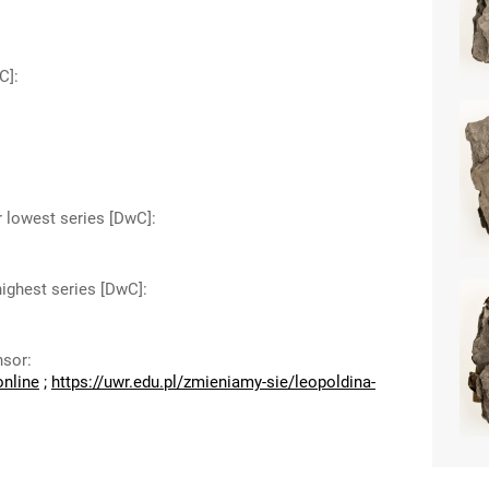
C]
:
r lowest series [DwC]
:
highest series [DwC]
:
nsor
:
online
;
https://uwr.edu.pl/zmieniamy-sie/leopoldina-