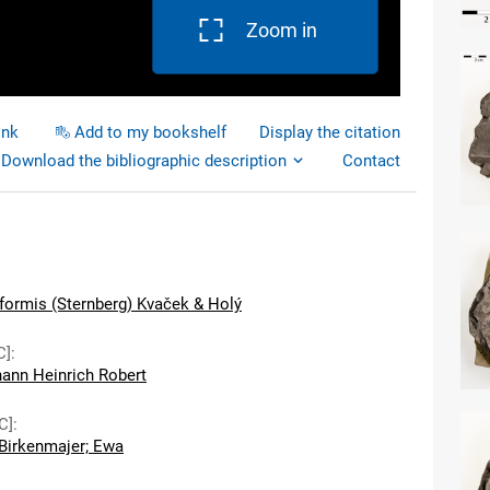
Zoom in
ink
Add to my bookshelf
Display the citation
Download the bibliographic description
Contact
iformis (Sternberg) Kvaček & Holý
C]
:
hann Heinrich Robert
C]
:
Birkenmajer; Ewa