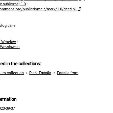
 publicznej 1.0
;
ecommons.org/publicdomain/mark/1.0/deed.pl
logiczne
of Wroclaw
;
 Wrocławski
ted in the collections:
um collection
Plant Fossils
Fossils from
formation
020-09-07