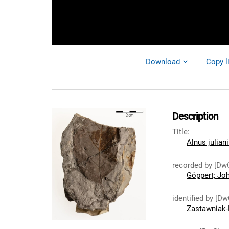
Download
Copy l
Description
Title
:
Alnus julian
recorded by [Dw
Göppert; Jo
identified by [Dw
Zastawniak-