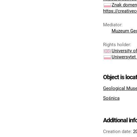
Znak domeny
https://creativ
Mediator
:
Muzeum Geo
Rights holder
:
University 
Uniwersytet
Object is loca
Geological Muse
Sośnica
Additional in
Creation date:
2