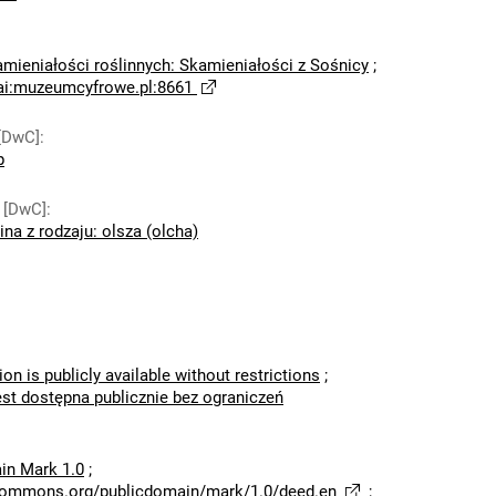
amieniałości roślinnych: Skamieniałości z Sośnicy
;
ai:muzeumcyfrowe.pl:8661
[DwC]
:
p
 [DwC]
:
ina z rodzaju: olsza (olcha)
ion is publicly available without restrictions
;
est dostępna publicznie bez ograniczeń
in Mark 1.0
;
ecommons.org/publicdomain/mark/1.0/deed.en
;