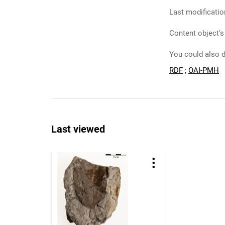
Last modificatio
Content object's
You could also d
RDF
;
OAI-PMH
Last viewed