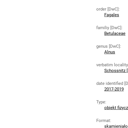
order [DwC]
:
Fagales
familiy [DwC]
:
Betulaceae
genus [DwC]
:
Alnus
verbatim localit
Schossnitz [
date identified [
2017-2019
Type
:
obiekt fizyc
Format
:
skamieniało