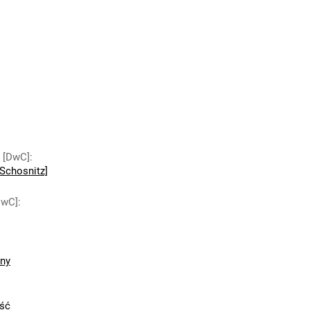
y [DwC]
:
Schosnitz]
DwC]
:
zny
ść