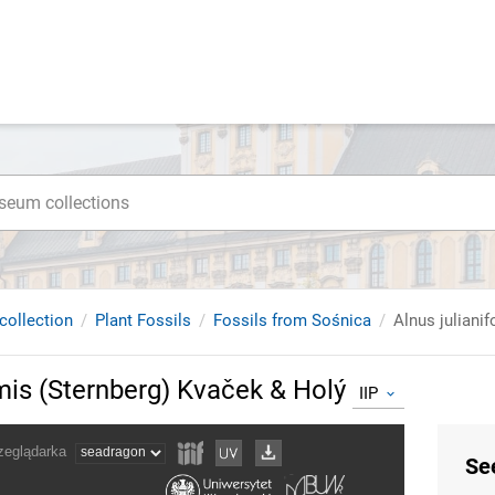
collection
Plant Fossils
Fossils from Sośnica
Alnus juliani
rmis (Sternberg) Kvaček & Holý
IIP
Se