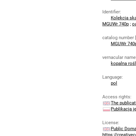
Identifier
:
Kolekcja sk
MGUWr 740p
;
o
catalog number 
MGUWr 740
vernacular name
kopalna rośl
Language
:
pol
Access rights
:
The publicat
Publikacja j
License
:
Public Doma
https://creativ