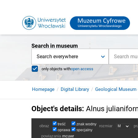
Search in museum
Search everywhere
only objects with
open access
Homepage
Digital Library
Geological Museum 
Object's details
:
Alnus julianifo