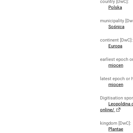
country [DwC]
:
Polska
municipality [Dw
Sośnica
continent [DwC]
:
Europa
earliest epoch o
miocen
latest epoch or 
miocen
Digitisation spo
Leopoldina 
online/
kingdom [DwC]
:
Plantae