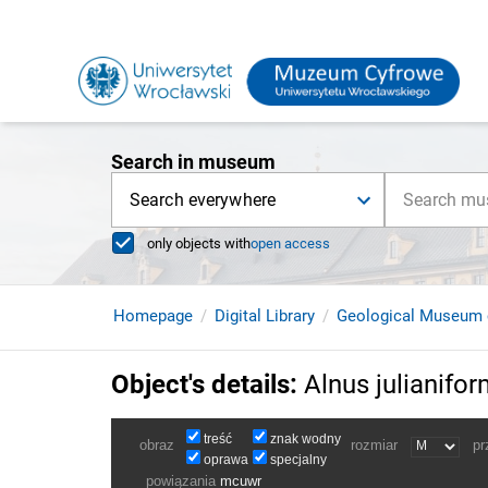
Search in museum
Search everywhere
only objects with
open access
Homepage
Digital Library
Geological Museum 
Object's details
:
Alnus julianifo