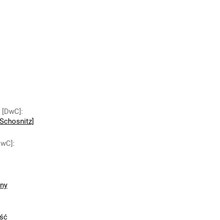
y [DwC]
:
Schosnitz]
DwC]
:
zny
ść