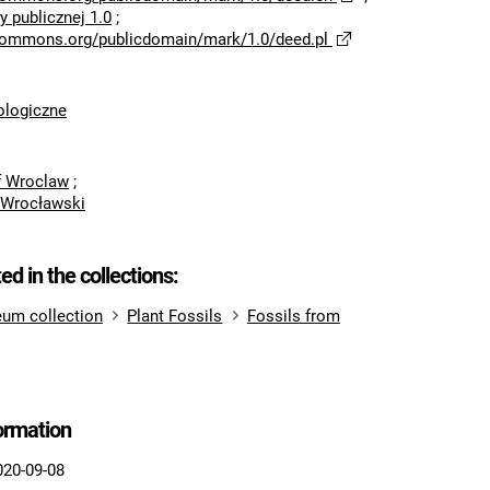
 publicznej 1.0
;
ecommons.org/publicdomain/mark/1.0/deed.pl
logiczne
of Wroclaw
;
 Wrocławski
ted in the collections:
um collection
Plant Fossils
Fossils from
formation
020-09-08