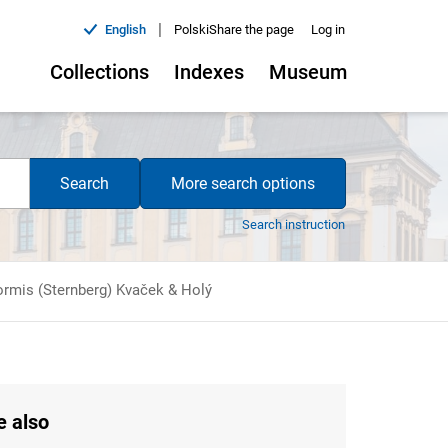
|
English
Polski
Share the page
Log in
Collections
Indexes
Museum
Search
More search options
Search instruction
formis (Sternberg) Kvaček & Holý
e also