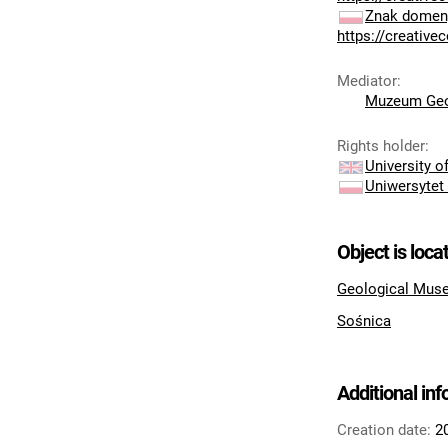
Znak domeny
https://creativ
Mediator
:
Muzeum Geo
Rights holder
:
University 
Uniwersytet
Object is loca
Geological Muse
Sośnica
Additional in
Creation date:
2