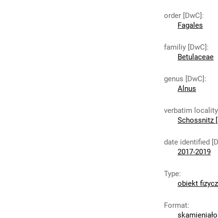
order [DwC]
:
Fagales
familiy [DwC]
:
Betulaceae
genus [DwC]
:
Alnus
verbatim localit
Schossnitz [
date identified [
2017-2019
Type
:
obiekt fizyc
Format
:
skamieniało