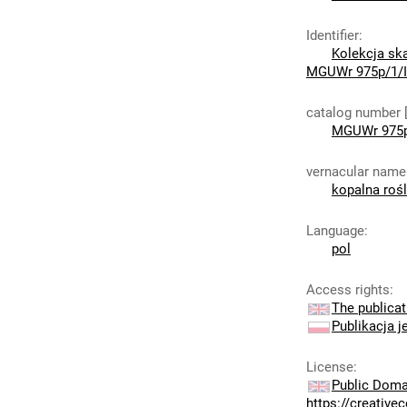
Identifier
:
Kolekcja sk
MGUWr 975p/1/I
catalog number 
MGUWr 975p
vernacular name
kopalna rośl
Language
:
pol
Access rights
:
The publicat
Publikacja j
License
:
Public Doma
https://creativ