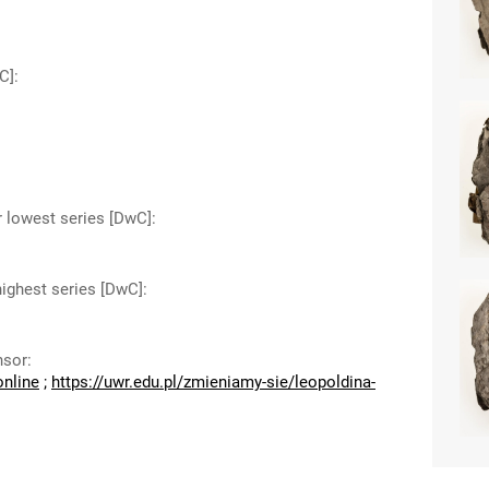
C]
:
r lowest series [DwC]
:
highest series [DwC]
:
nsor
:
online
;
https://uwr.edu.pl/zmieniamy-sie/leopoldina-