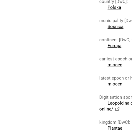
country [DwC]
:
Polska
municipality [Dw
Sośnica
continent [DwC]
:
Europa
earliest epoch o
miocen
latest epoch or 
miocen
Digitisation spo
Leopoldina 
online/
kingdom [DwC]
:
Plantae