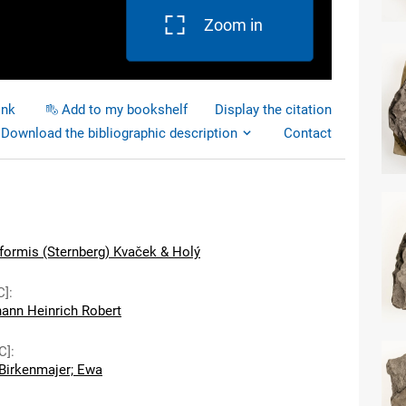
Zoom in
ink
Add to my bookshelf
Display the citation
Download the bibliographic description
Contact
iformis (Sternberg) Kvaček & Holý
C]
:
hann Heinrich Robert
C]
:
Birkenmajer; Ewa