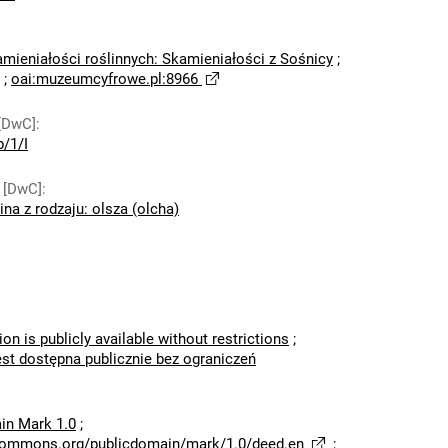
amieniałości roślinnych: Skamieniałości z Sośnicy
;
;
oai:muzeumcyfrowe.pl:8966
[DwC]
:
/1/I
 [DwC]
:
ina z rodzaju: olsza (olcha)
ion is publicly available without restrictions
;
est dostępna publicznie bez ograniczeń
in Mark 1.0
;
ecommons.org/publicdomain/mark/1.0/deed.en
;