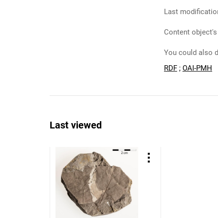
Last modificatio
Content object's
You could also d
RDF
;
OAI-PMH
Last viewed