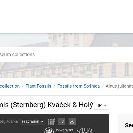
collection
Plant Fossils
Fossils from Sośnica
Alnus juliani
rmis (Sternberg) Kvaček & Holý
IIP
Se