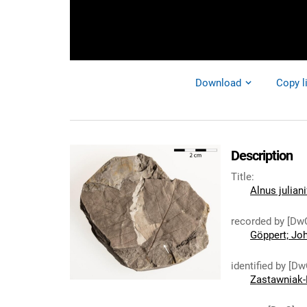
Download
Copy l
Description
Title
:
Alnus julian
recorded by [Dw
Göppert; Jo
identified by [Dw
Zastawniak-