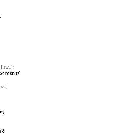
s
y [DwC]
:
Schosnitz]
DwC]
:
zny
ść