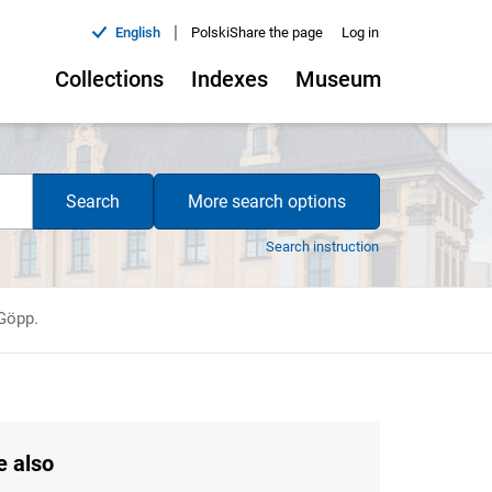
|
English
Polski
Share the page
Log in
Collections
Indexes
Museum
Search
More search options
Search instruction
 Göpp.
e also