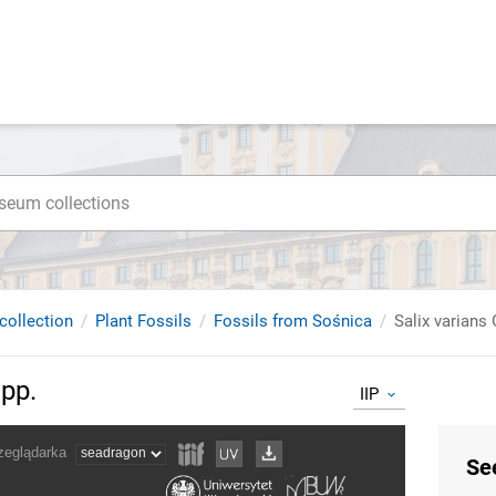
collection
Plant Fossils
Fossils from Sośnica
Salix varians
öpp.
IIP
Se