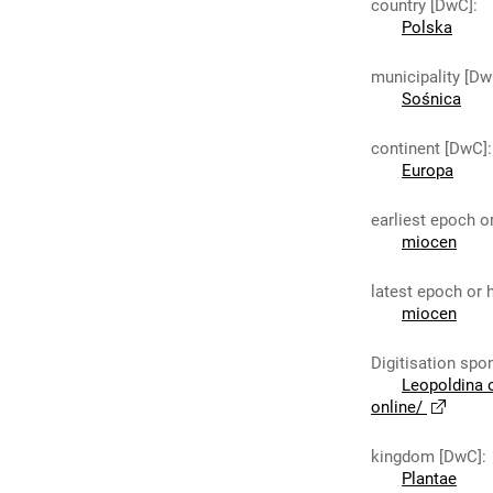
country [DwC]
:
Polska
municipality [Dw
Sośnica
continent [DwC]
:
Europa
earliest epoch o
miocen
latest epoch or 
miocen
Digitisation spo
Leopoldina 
online/
kingdom [DwC]
:
Plantae