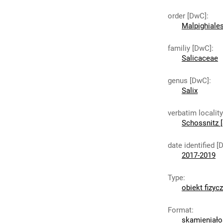
order [DwC]
:
Malpighiale
familiy [DwC]
:
Salicaceae
genus [DwC]
:
Salix
verbatim localit
Schossnitz [
date identified [
2017-2019
Type
:
obiekt fizyc
Format
:
skamieniało