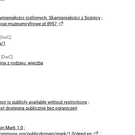
amieniałości roślinnych: Skamieniałości z Sośnicy
;
;
oai:muzeumcyfrowe.pl:8957
[DwC]
:
p/1
 [DwC]
:
ina z rodzaju: wierzba
ion is publicly available without restrictions
;
est dostępna publicznie bez ograniczeń
in Mark 1.0
;
ecommons.org/publicdomain/mark/1.0/deed.en
;