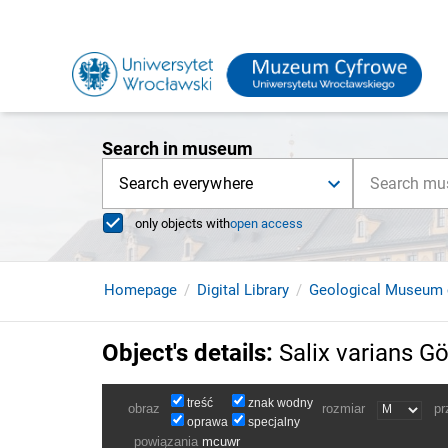
Search in museum
Search everywhere
only objects with
open access
Homepage
Digital Library
Geological Museum 
Object's details
:
Salix varians G