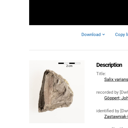
Download
Copy l
Description
Title
:
Salix varian
recorded by [Dw
Göppert; Jo
identified by [Dw
Zastawniak-