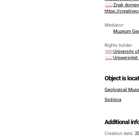
Znak domeny
https://creativ
Mediator
:
Muzeum Geo
Rights holder
:
University 
Uniwersytet
Object is loca
Geological Muse
Sośnica
Additional in
Creation date:
2