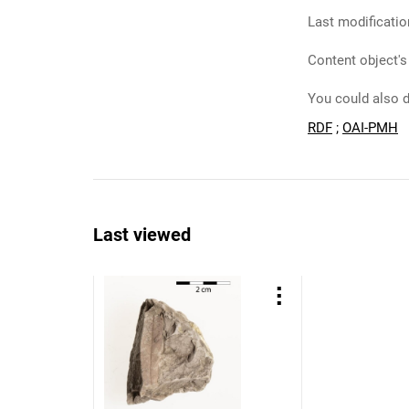
Last modificatio
Content object's
You could also d
RDF
;
OAI-PMH
Last viewed