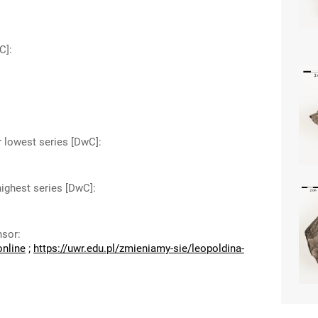
C]
:
r lowest series [DwC]
:
highest series [DwC]
:
nsor
:
online
;
https://uwr.edu.pl/zmieniamy-sie/leopoldina-