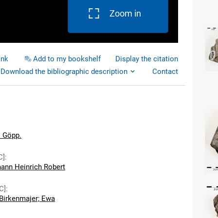
Zoom in
ink
Add to my bookshelf
Display the citation
Download the bibliographic description
Contact
s Göpp.
C]
:
hann Heinrich Robert
C]
:
Birkenmajer; Ewa