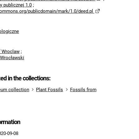
 publicznej 1.0
;
ecommons.org/publicdomain/mark/1.0/deed.pl
logiczne
of Wroclaw
;
 Wrocławski
ted in the collections:
um collection
Plant Fossils
Fossils from
formation
020-09-08