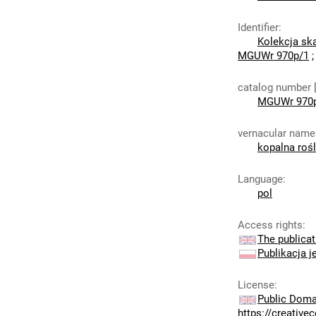
Identifier
:
Kolekcja sk
MGUWr 970p/1
catalog number 
MGUWr 970
vernacular name
kopalna rośl
Language
:
pol
Access rights
:
The publicat
Publikacja j
License
:
Public Doma
https://creativ