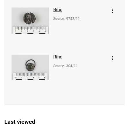
Ring
Source
:
9752/11
Ring
Source
:
304/11
Last viewed