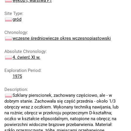
wykop I; warstwa F1
Site Type
:
gród
Chronology
:
wczesne średniowiecze okres wczesnopiastowski
Absolute Chronology
:
4. ćwierć XI w.
Exploration Period
:
1975
Description
:
Szklany pierscionek, zachowany częściowo, ale - w
dobrym stanie. Zachowała się część przednia - około 1/3
obręczy wraz z oczkiem. Wykonany techniką nawijania, lub
na rożnie; obręcz w przekroju poprzecznym D-kształtna;
oczko w kształcie elipsoidalnym, natopione na obręcz; na
powierzchni widoczne brązowe przebarwienia. Materiał:
szkło przezroczyste, żółte, miejscami przebarwione.