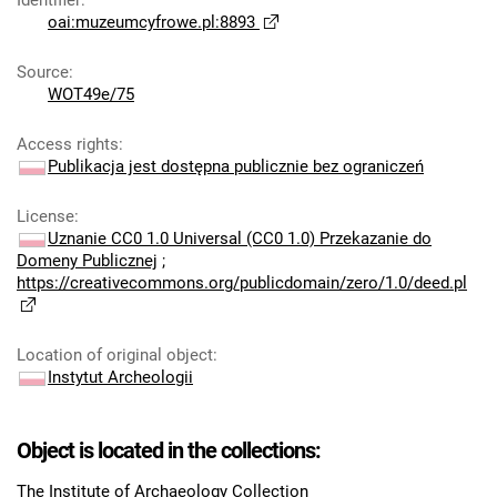
Identifier
:
oai:muzeumcyfrowe.pl:8893
Source
:
WOT49e/75
Access rights
:
Publikacja jest dostępna publicznie bez ograniczeń
License
:
Uznanie CC0 1.0 Universal (CC0 1.0) Przekazanie do
Domeny Publicznej
;
https://creativecommons.org/publicdomain/zero/1.0/deed.pl
Location of original object
:
Instytut Archeologii
Object is located in the collections:
The Institute of Archaeology Collection