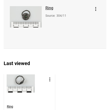
Ring
Source
:
304/11
Last viewed
Ring