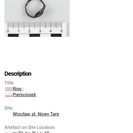
Description
Title
:
Ring
;
Pierścionek
Site
:
Wrocław, pl. Nowy Targ
Artefact on Site Location
: