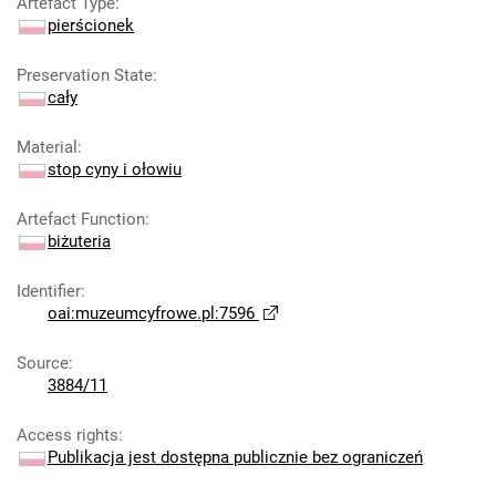
Artefact Type
:
pierścionek
Preservation State
:
cały
Material
:
stop cyny i ołowiu
Artefact Function
:
biżuteria
Identifier
:
oai:muzeumcyfrowe.pl:7596
Source
:
3884/11
Access rights
:
Publikacja jest dostępna publicznie bez ograniczeń