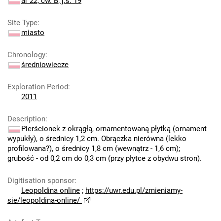
ar 22; ćw. B; j.s. 19
Site Type
:
miasto
Chronology
:
średniowiecze
Exploration Period
:
2011
Description
:
Pierścionek z okrągłą, ornamentowaną płytką (ornament
wypukły), o średnicy 1,2 cm. Obrączka nierówna (lekko
profilowana?), o średnicy 1,8 cm (wewnątrz - 1,6 cm);
grubość - od 0,2 cm do 0,3 cm (przy płytce z obydwu stron).
Digitisation sponsor
:
Leopoldina online
;
https://uwr.edu.pl/zmieniamy-
sie/leopoldina-online/