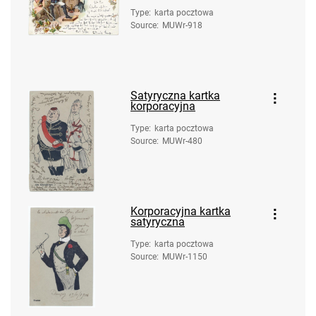
Type
:
karta pocztowa
Source
:
MUWr-918
Satyryczna kartka
korporacyjna
Type
:
karta pocztowa
Source
:
MUWr-480
Korporacyjna kartka
satyryczna
Type
:
karta pocztowa
Source
:
MUWr-1150