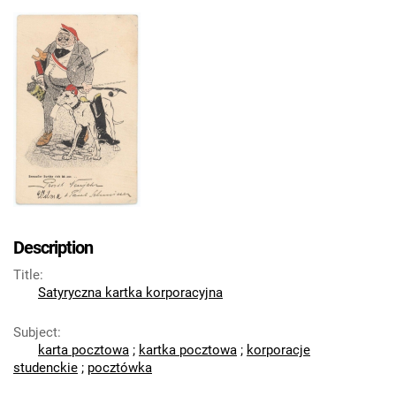
Description
Title
:
Satyryczna kartka korporacyjna
Subject
:
karta pocztowa
;
kartka pocztowa
;
korporacje
studenckie
;
pocztówka