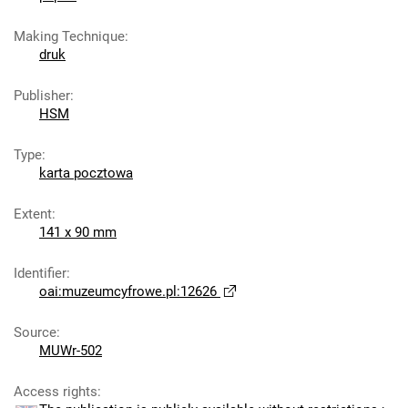
Making Technique
:
druk
Publisher
:
HSM
Type
:
karta pocztowa
Extent
:
141 x 90 mm
Identifier
:
oai:muzeumcyfrowe.pl:12626
Source
:
MUWr-502
Access rights
: