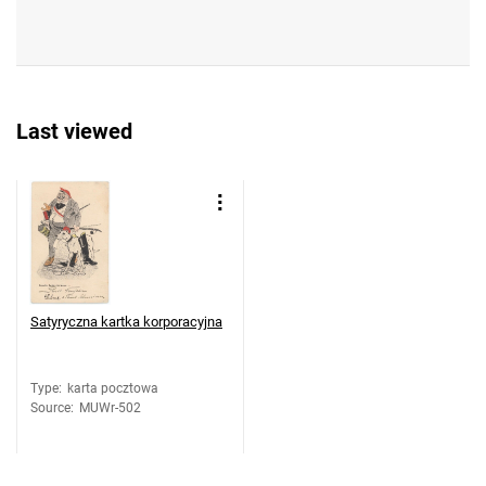
Last viewed
Satyryczna kartka korporacyjna
Type
:
karta pocztowa
Source
:
MUWr-502