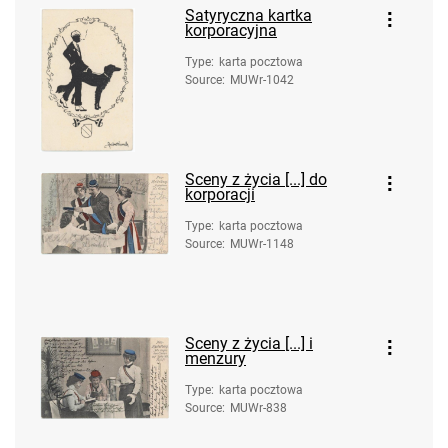
Satyryczna kartka
korporacyjna
Type
:
karta pocztowa
Source
:
MUWr-1042
Sceny z życia [...] do
korporacji
Type
:
karta pocztowa
Source
:
MUWr-1148
Sceny z życia [...] i
menzury
Type
:
karta pocztowa
Source
:
MUWr-838