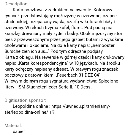
Description
:
Karta pocztowa z zadrukiem na awersie. Kolorowy
rysunek przedstawiający mężczyznę w czerwonej czapce
studenckiej, przepasany wąską szarfą w kolorach biały i
czerwony. W rękach trzyma kufel, floret. Pod pachą ma
książkę, drewniany mały zydel i laskę. Obok mężczyzny stoi
pies z przewieszonymi przez jego grzbiet butami z wysokimi
cholewami i okuciami. Na dole karty napis: „Bemooster
Bursche zieh ich aus…” Pod tym odręczne podpisy.
Karta z obiegu. Na rewersie w górnej części karty drukowany
napis: „Karta korespondencyjna” w 18 językach. Na środku
karty odręczny napisany adresat. W prawym rogu znaczek
pocztowy z datownikiem; „Feuerbach 31 DEZ 04”
W lewym dolnym rogu sygnatura wydawnictwa: Splecione
litery HSM Studnetenlieder Serie II. 10 Dess.
Digitisation sponsor
:
Leopoldina online
;
https://uwr.edu.pl/zmieniamy-
sie/leopoldina-online/
Material
:
papier