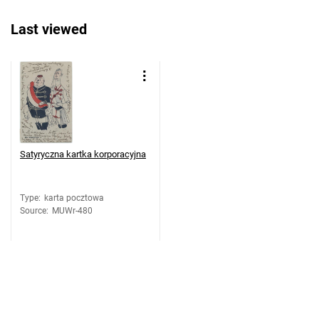
Last viewed
Satyryczna kartka korporacyjna
Type
:
karta pocztowa
Source
:
MUWr-480