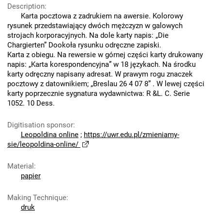
Description
:
Karta pocztowa z zadrukiem na awersie. Kolorowy
rysunek przedstawiający dwóch mężczyzn w galowych
strojach korporacyjnych. Na dole karty napis: „Die
Chargierten” Dookoła rysunku odręczne zapiski.
Karta z obiegu. Na rewersie w górnej części karty drukowany
napis: „Karta korespondencyjna” w 18 językach. Na środku
karty odręczny napisany adresat. W prawym rogu znaczek
pocztowy z datownikiem; „Breslau 26 4 07 8” . W lewej części
karty poprzecznie sygnatura wydawnictwa: R &L. C. Serie
1052. 10 Dess.
Digitisation sponsor
:
Leopoldina online
;
https://uwr.edu.pl/zmieniamy-
sie/leopoldina-online/
Material
:
papier
Making Technique
:
druk