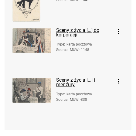
Source
:
MUWr-1042
Sceny z życia [...] do
korporacji
Type
:
karta pocztowa
Source
:
MUWr-1148
Sceny z życia [...] i
menzury
Type
:
karta pocztowa
Source
:
MUWr-838