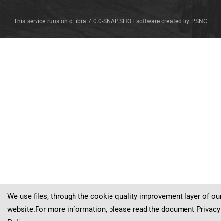
This service runs on
dLibra 7.0.0-SNAPSHOT
software created by
PSNC
Satyryczna
Satyryczna
Satyryczna
Satyryczna
Korporacyjna
Satyryczna
Sceny
Sceny
Sceny z życia [...]
Sceny z życia [...] i
kartka
kartka
kartka
kartka
kartka
kartka
Satyryczna
kartka
korporacyjna
korporacyjna
korporacyjna
korporacyjna
korporacyjna
satyryczna
korporacyjna
do korporacji
menzury
We use files, through the cookie quality improvement layer of ou
website.For more information, please read the document
Privacy