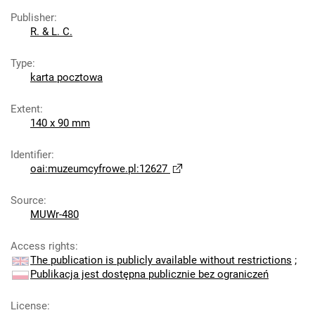
Publisher
:
R. & L. C.
Type
:
karta pocztowa
Extent
:
140 x 90 mm
Identifier
:
oai:muzeumcyfrowe.pl:12627
Source
:
MUWr-480
Access rights
:
The publication is publicly available without restrictions
;
Publikacja jest dostępna publicznie bez ograniczeń
License
: