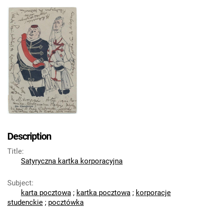
Description
Title
:
Satyryczna kartka korporacyjna
Subject
:
karta pocztowa
;
kartka pocztowa
;
korporacje
studenckie
;
pocztówka