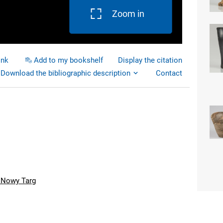
Zoom in
ink
Add to my bookshelf
Display the citation
Download the bibliographic description
Contact
. Nowy Targ