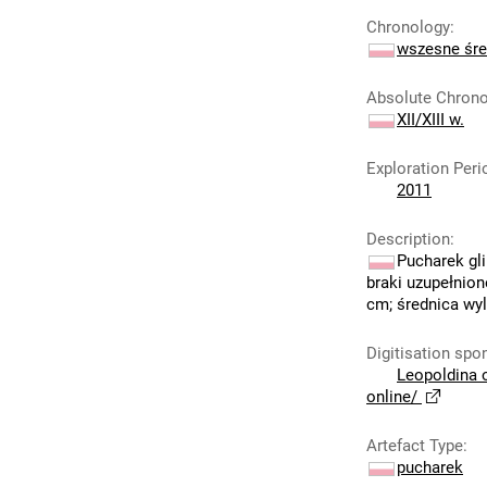
Chronology
:
wszesne śre
Absolute Chron
XII/XIII w.
Exploration Peri
2011
Description
:
Pucharek gl
braki uzupełnio
cm; średnica wyl
Digitisation spo
Leopoldina 
online/
Artefact Type
:
pucharek