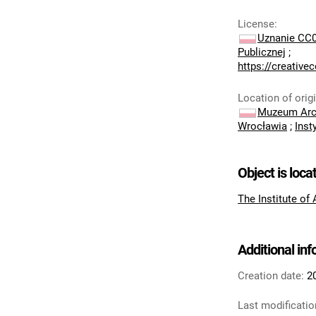
License
:
Uznanie CC0
Publicznej
;
https://creativ
Location of orig
Muzeum Arch
Wrocławia
;
Inst
Object is loca
The Institute of
Additional in
Creation date:
2
Last modificatio