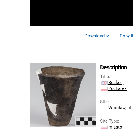
Download
Copy l
Description
Title
:
Beaker
;
Pucharek
Site
:
Wrocław, pl
Site Type
:
miasto