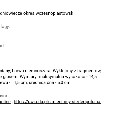
dniowiecze okres wczesnopiastowski
ology
:
od
:
iniany; barwa ciemnoszara. Wyklejony z fragmentów,
ne gipsem. Wymiary: maksymalna wysokość - 14,5
ewu - 11,5 cm; średnica dna - 5,0 cm.
nsor
:
online
;
https://uwr.edu.pl/zmieniamy-sie/leopoldina-