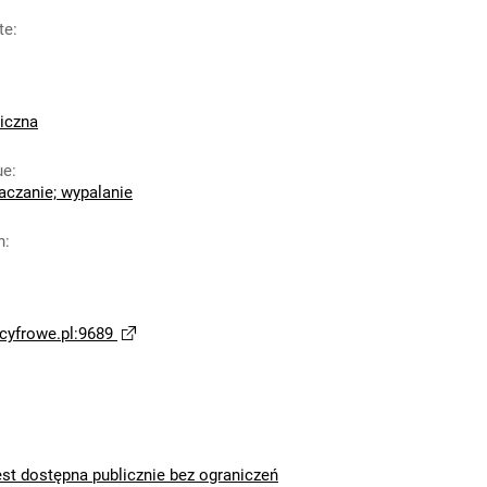
te
:
iczna
ue
:
taczanie; wypalanie
n
:
yfrowe.pl:9689
est dostępna publicznie bez ograniczeń