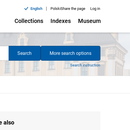
|
English
Polski
Share the page
Log in
Collections
Indexes
Museum
Search
More search options
Search instruction
e also