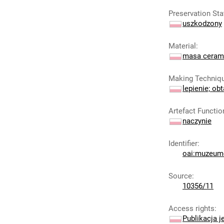
Preservation Sta
uszkodzony
Material
:
masa ceram
Making Techniq
lepienie; ob
Artefact Functio
naczynie
Identifier
:
oai:muzeumc
Source
:
10356/11
Access rights
:
Publikacja j