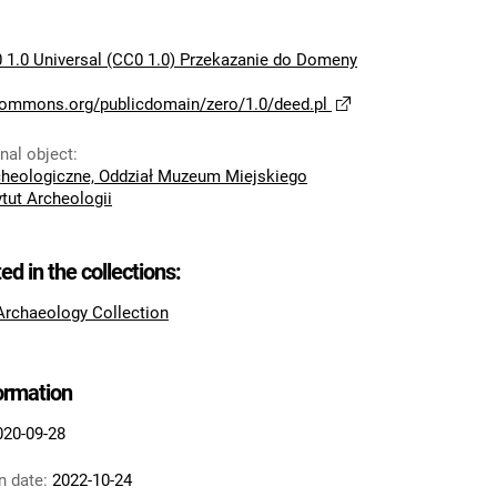
 1.0 Universal (CC0 1.0) Przekazanie do Domeny
ecommons.org/publicdomain/zero/1.0/deed.pl
inal object
:
eologiczne, Oddział Muzeum Miejskiego
ytut Archeologii
ted in the collections:
 Archaeology Collection
formation
020-09-28
n date:
2022-10-24