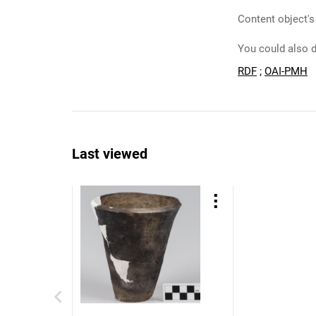
Content object's
You could also d
RDF
;
OAI-PMH
Last viewed