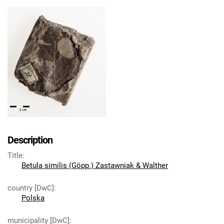
Description
Title
:
Betula similis (Göpp.) Zastawniak & Walther
country [DwC]
:
Polska
municipality [DwC]
: