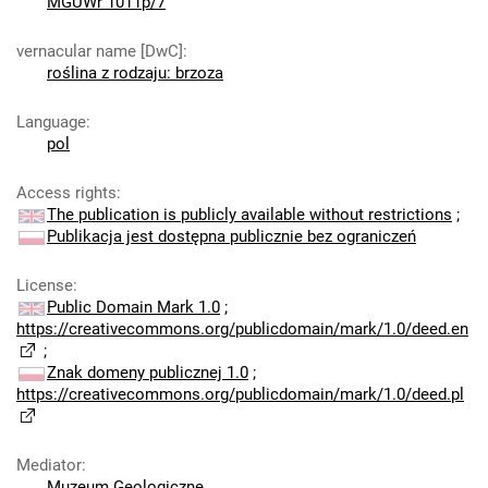
MGUWr 1011p/7
vernacular name [DwC]
:
roślina z rodzaju: brzoza
Language
:
pol
Access rights
:
The publication is publicly available without restrictions
;
Publikacja jest dostępna publicznie bez ograniczeń
License
:
Public Domain Mark 1.0
;
https://creativecommons.org/publicdomain/mark/1.0/deed.en
;
Znak domeny publicznej 1.0
;
https://creativecommons.org/publicdomain/mark/1.0/deed.pl
Mediator
:
Muzeum Geologiczne