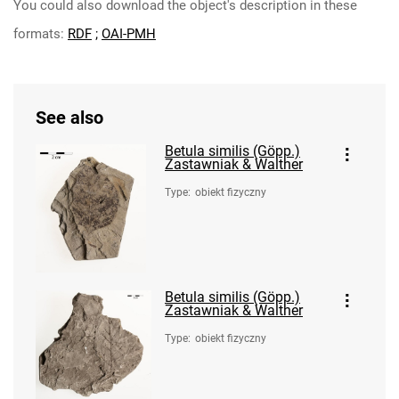
You could also download the object's description in these
formats:
RDF
;
OAI-PMH
See also
Betula similis (Göpp.)
Zastawniak & Walther
Type
:
obiekt fizyczny
Betula similis (Göpp.)
Zastawniak & Walther
Type
:
obiekt fizyczny