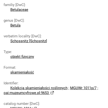
familiy [DwC]
:
Betulaceae
genus [DwC]
:
Betula
verbatim locality [DwC]
:
Schossnitz [Schosnitz]
Type
:
obiekt fizyczny
Format
:
skamieniałość
Identifier
:
Kolekcja skamieniałości roślinnych
;
MGUWr 1011p/7
;
oai:muzeumcyfrowe.pl:9653
catalog number [DwC]
: