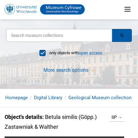
only objects with
open access
More search options
Homepage
Digital Library
Geological Museum collection
Object's details
:
Betula similis (Göpp.)
IIP
Zastawniak & Walther