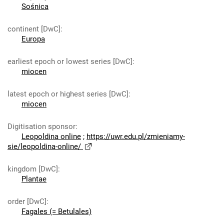
Sośnica
continent [DwC]
:
Europa
earliest epoch or lowest series [DwC]
:
miocen
latest epoch or highest series [DwC]
:
miocen
Digitisation sponsor
:
Leopoldina online
;
https://uwr.edu.pl/zmieniamy-
sie/leopoldina-online/
kingdom [DwC]
:
Plantae
order [DwC]
:
Fagales (= Betulales)