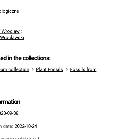
logiczne
of Wroclaw
;
 Wrocławski
ted in the collections:
um collection
Plant Fossils
Fossils from
formation
020-09-08
n date:
2022-10-24