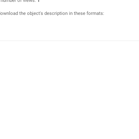
 number of views:
1
ownload the object's description in these formats: