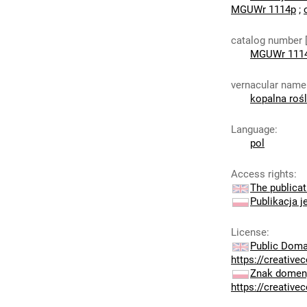
MGUWr 1114p
;
catalog number 
MGUWr 111
vernacular name
kopalna rośl
Language
:
pol
Access rights
:
The publicat
Publikacja j
License
:
Public Doma
https://creativ
Znak domeny
https://creativ