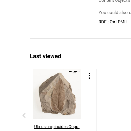
Content object's
You could also d
RDF
;
OAI-PMH
Last viewed
Ulmus carpinoides Göpp.