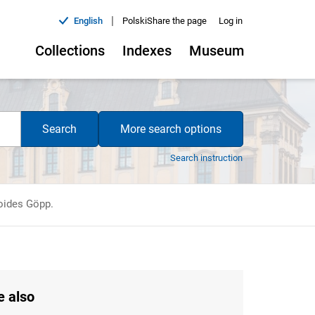
|
English
Polski
Share the page
Log in
Collections
Indexes
Museum
Search
More search options
Search instruction
oides Göpp.
e also