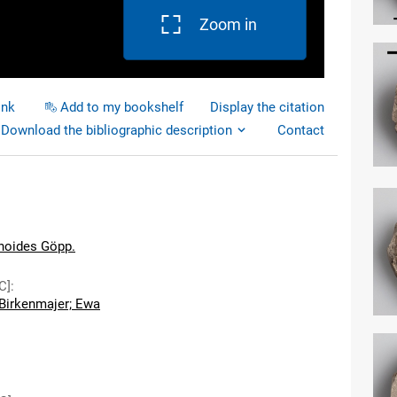
Zoom in
ink
Add to my bookshelf
Display the citation
Download the bibliographic description
Contact
noides Göpp.
C]
:
Birkenmajer; Ewa