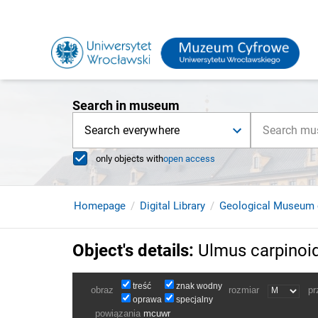
Search in museum
Search everywhere
only objects with
open access
Homepage
Digital Library
Geological Museum 
Object's details
:
Ulmus carpinoi