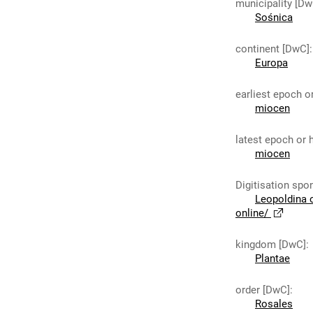
municipality [Dw
Sośnica
continent [DwC]
:
Europa
earliest epoch o
miocen
latest epoch or 
miocen
Digitisation spo
Leopoldina 
online/
kingdom [DwC]
:
Plantae
order [DwC]
:
Rosales