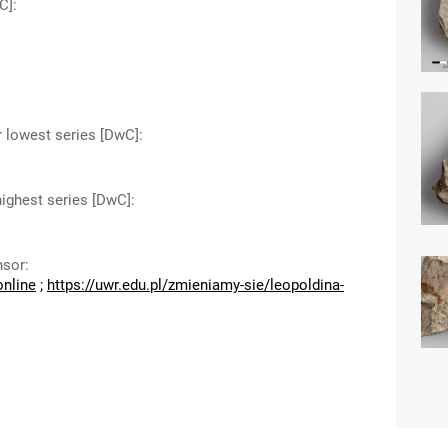
C]
:
r lowest series [DwC]
:
highest series [DwC]
:
nsor
:
online
;
https://uwr.edu.pl/zmieniamy-sie/leopoldina-