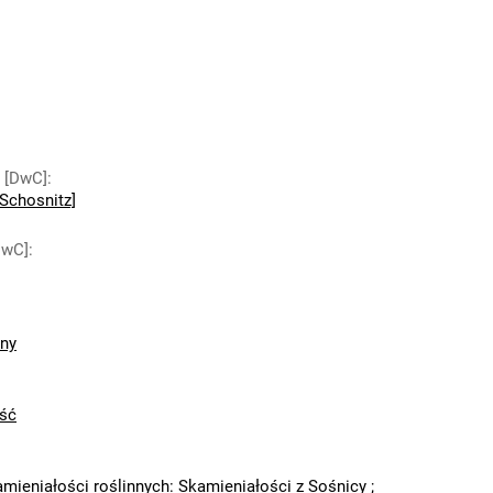
y [DwC]
:
Schosnitz]
DwC]
:
zny
ść
amieniałości roślinnych: Skamieniałości z Sośnicy
;