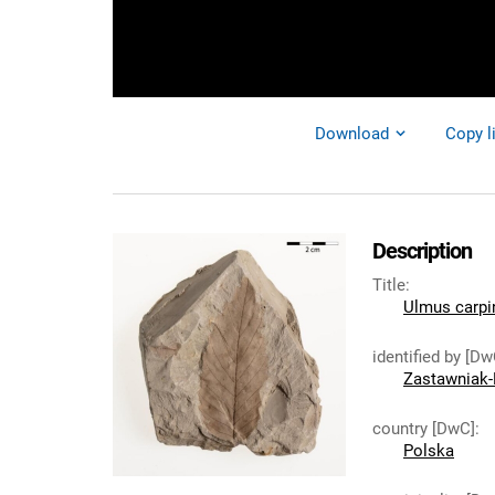
Download
Copy l
Description
Title
:
Ulmus carpi
identified by [Dw
Zastawniak-
country [DwC]
:
Polska