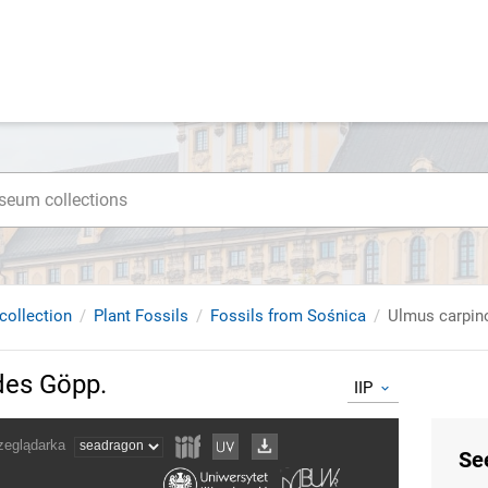
collection
Plant Fossils
Fossils from Sośnica
Ulmus carpin
des Göpp.
IIP
Se