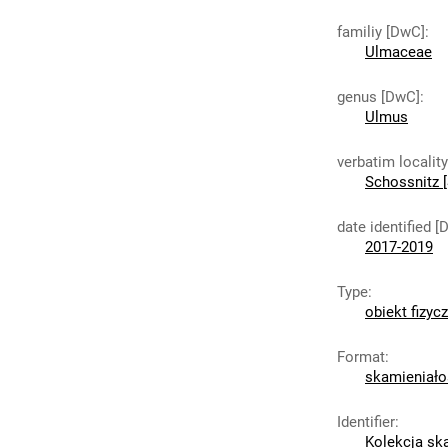
familiy [DwC]
:
Ulmaceae
genus [DwC]
:
Ulmus
verbatim localit
Schossnitz [
date identified [
2017-2019
Type
:
obiekt fizyc
Format
:
skamieniało
Identifier
:
Kolekcja sk