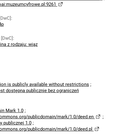
oai:muzeumcyfrowe.pl:9261
[DwC]
:
4p
 [DwC]
:
ina z rodzaju: wiąz
ion is publicly available without restrictions
;
est dostępna publicznie bez ograniczeń
in Mark 1.0
;
ecommons.org/publicdomain/mark/1.0/deed.en
;
 publicznej 1.0
;
ecommons.org/publicdomain/mark/1.0/deed.pl