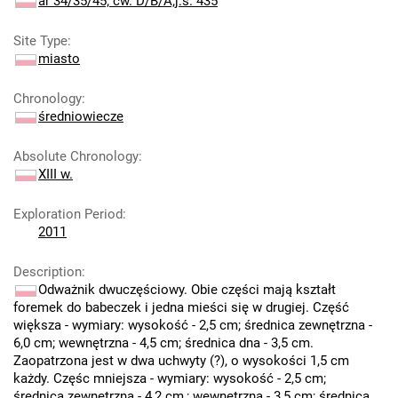
ar 34/35/45; ćw. D/B/A;j.s. 435
Site Type
:
miasto
Chronology
:
średniowiecze
Absolute Chronology
:
XIII w.
Exploration Period
:
2011
Description
:
Odważnik dwuczęściowy. Obie części mają kształt
foremek do babeczek i jedna mieści się w drugiej. Część
większa - wymiary: wysokość - 2,5 cm; średnica zewnętrzna -
6,0 cm; wewnętrzna - 4,5 cm; średnica dna - 3,5 cm.
Zaopatrzona jest w dwa uchwyty (?), o wysokości 1,5 cm
każdy. Częśc mniejsza - wymiary: wysokość - 2,5 cm;
średnica zewnętrzna - 4,2 cm,; wewnętrzna - 3,5 cm; średnica