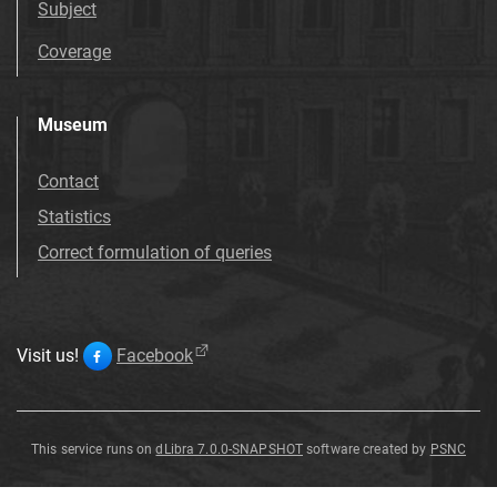
Subject
Coverage
Museum
Contact
Statistics
Correct formulation of queries
Visit us!
Facebook
This service runs on
dLibra 7.0.0-SNAPSHOT
software created by
PSNC
Weight
Weight
Weight
Weight
Weight
Weight
Weight
Weight
Weight