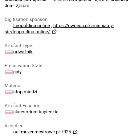
dna - 2,5 cm.
Digitisation sponsor
:
Leopoldina online
;
https://uwr.edu.pl/zmieniamy-
sie/leopoldina-online/
Artefact Type
:
odważnik
Preservation State
:
cały
Material
:
stop miedzi
Artefact Function
:
akcesorium kupieckie
Identifier
:
oai:muzeumcyfrowe.pl:7925