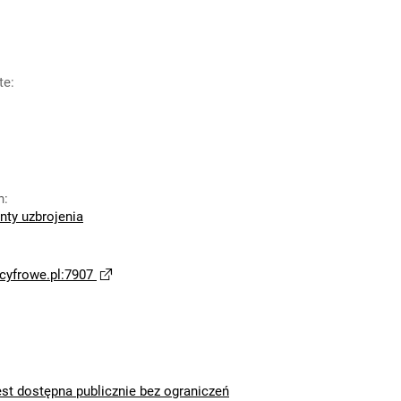
te
:
n
:
nty uzbrojenia
yfrowe.pl:7907
est dostępna publicznie bez ograniczeń