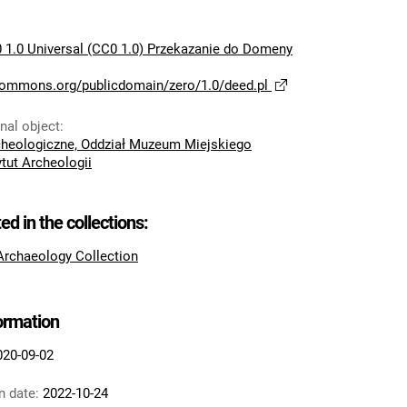
 1.0 Universal (CC0 1.0) Przekazanie do Domeny
ecommons.org/publicdomain/zero/1.0/deed.pl
inal object
:
eologiczne, Oddział Muzeum Miejskiego
ytut Archeologii
ted in the collections:
 Archaeology Collection
formation
020-09-02
n date:
2022-10-24