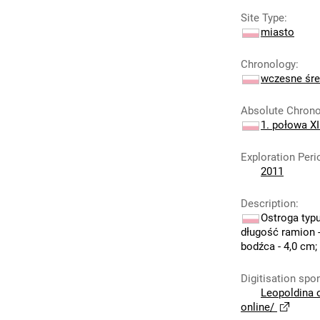
Site Type
:
miasto
Chronology
:
wczesne śre
Absolute Chron
1. połowa XI
Exploration Peri
2011
Description
:
Ostroga typu
długość ramion -
bodźca - 4,0 cm; 
Digitisation spo
Leopoldina 
online/