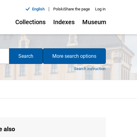
|
English
Polski
Share the page
Log in
Collections
Indexes
Museum
Search
More search options
Search instruction
e also