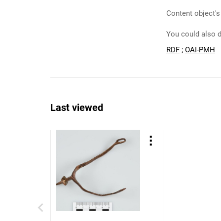
Content object's
You could also d
RDF
;
OAI-PMH
Last viewed