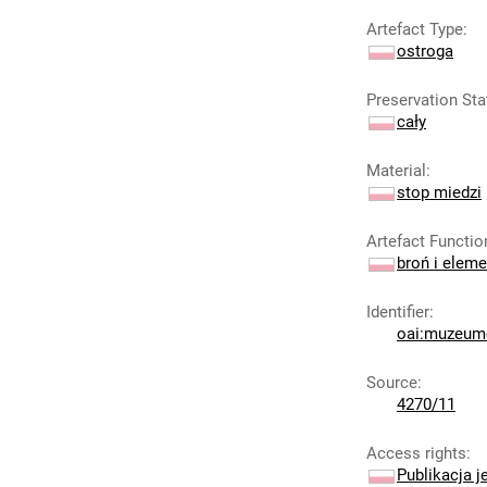
Artefact Type
:
ostroga
Preservation Sta
cały
Material
:
stop miedzi
Artefact Functio
broń i eleme
Identifier
:
oai:muzeumc
Source
:
4270/11
Access rights
:
Publikacja j