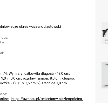
dniowiecze okres wczesnopiastowski
ology
:
I w.
od
:
 II/4. Wymiary: całkowita długość - 13,0 cm;
 9,0 i 10,0 cm; rozstaw ramion: 8,0 cm; długość
oczka - 1) 0,5 × 1,5 cm, 2) średnica 1,0 cm.
nsor
:
online
;
https://uwr.edu.pl/zmieniamy-sie/leopoldina-