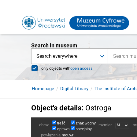
Search in museum
Search everywhere
only objects with
open access
Homepage
Digital Library
The Institute of Arc
Object's details
:
Ostroga