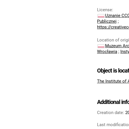
License
:
Uznanie CC0
Publicznej
;
https://creativ
Location of orig
Muzeum Arch
Wrocławia
;
Inst
Object is loca
The Institute of
Additional in
Creation date:
2
Last modificatio