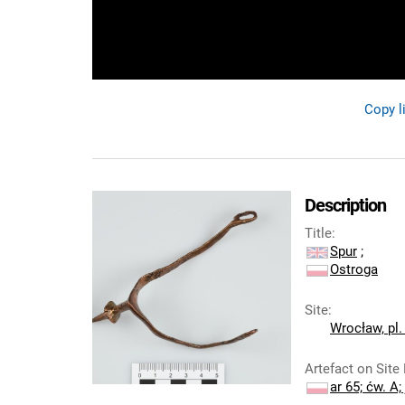
Copy l
Description
Title
:
Spur
;
Ostroga
Site
:
Wrocław, pl
Artefact on Site
ar 65; ćw. A; 