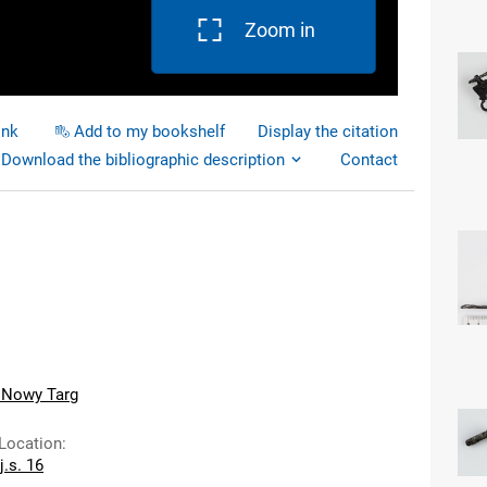
Zoom in
ink
Add to my bookshelf
Display the citation
Download the bibliographic description
Contact
. Nowy Targ
 Location
:
j.s. 16