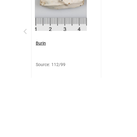
Burin
Source
:
112/99