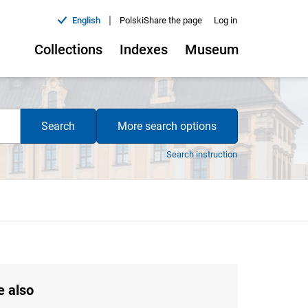
|
English
Polski
Share the page
Log in
Collections
Indexes
Museum
Search
More search options
Search instruction
e also