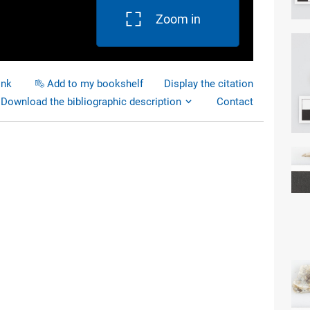
Zoom in
ink
Add to my bookshelf
Display the citation
Download the bibliographic description
Contact