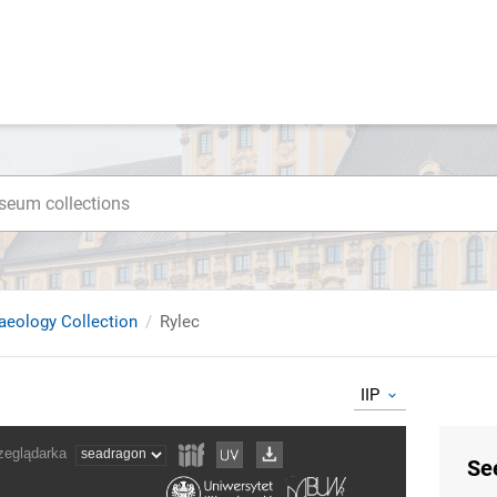
haeology Collection
Rylec
IIP
Se