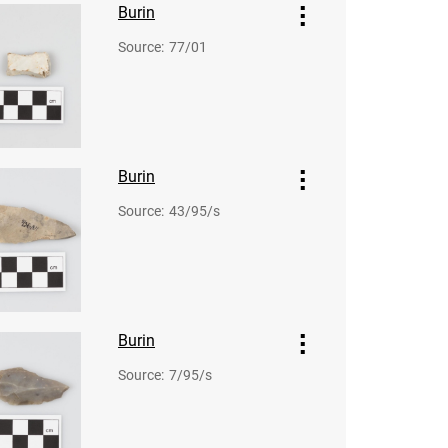
Burin
Source
:
77/01
Burin
Source
:
43/95/s
Burin
Source
:
7/95/s