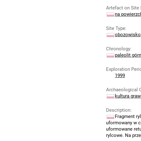
Artefact on Site
na powierzc
Site Type
:
obozowisko
Chronology
:
paleolit gór
Exploration Peri
1999
Archaeological 
kultura gra
Description
:
Fragment ry
uformowany w cz
uformowane retu
rylcowe. Na prze