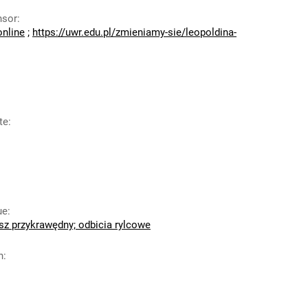
nsor
:
online
;
https://uwr.edu.pl/zmieniamy-sie/leopoldina-
te
:
ue
:
usz przykrawędny; odbicia rylcowe
n
: