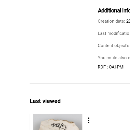
Additional in
Creation date:
2
Last modificatio
Content object's
You could also d
RDF
;
OAI-PMH
Last viewed