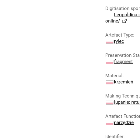
Digitisation spo
Leopoldina 
online/
Artefact Type
:
rylec
Preservation Sta
fragment
Material
:
krzemień
Making Techniq
łupanie; ret
Artefact Functio
narzędzie
Identifier
: