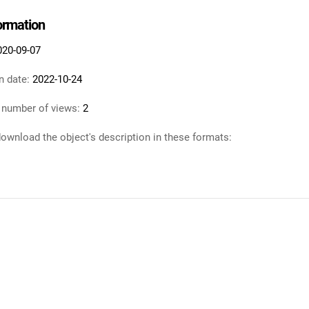
formation
020-09-07
n date:
2022-10-24
 number of views:
2
ownload the object's description in these formats: