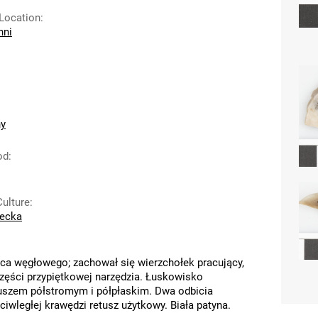
 Location
:
hni
ny
od
:
Culture
:
wecka
lca węgłowego; zachował się wierzchołek pracujący,
ęści przypiętkowej narzędzia. Łuskowisko
szem półstromym i półpłaskim. Dwa odbicia
ciwległej krawędzi retusz użytkowy. Biała patyna.