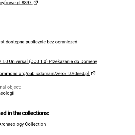
yfrowe.pl:8897
est dostępna publicznie bez ograniczeń
 1.0 Universal (CC0 1.0) Przekazanie do Domeny
ecommons.org/publicdomain/zero/1.0/deed.pl
inal object
:
heologii
ted in the collections:
 Archaeology Collection