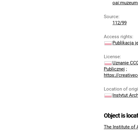
oai:muzeumc
Source
:
112/99
Access rights
:
Publikacja j
License
:
Uznanie CC0
Publicznej
;
https://creativ
Location of orig
Instytut Arc
Object is loca
The Institute of