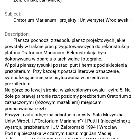
Żelbromski, Jan Maciej
Subject
:
Oratorium Marianum
;
projekty
;
Uniwersytet Wrocławski
Description
:
Plansza pochodzi z zespołu plansz projektowych jakie
powstały w trakcie prac przygotowawczych do rekonstrukcji
plafonu Oratorium Marianum. Rekonstrukcja była
dokonywana w oparciu o archiwalne fotografie.
W polu planszy rysunki postaci putt i herm z pod sklepienia
prezbiterium. Przy każdej z postaci literowe oznaczenie,
symbolizujące miejsce usytuowania w przestrzeni
prezbiterium.
Na górze po lewej stronie, w zakreślonym owalu - cyfra 5. Na
dole po prawej stronie rzut poziomy prezbiterium Oratorium z
zaznaczonymi (różowym mazakiem) miejscami
posadowienia rzeźb.
Powyżej rzutu odręczna adnotacja artysty: Sala Muzyczna
Uniw. Wrocł. | /”Oratorium Marianum”/ | Putti i (nieczytelne) z
wystroju prezbiterium | JM Żelbromski 1994 | Wrocław
Pod nią pieczątka w czarnym tuszu: mgr Jan Maciej