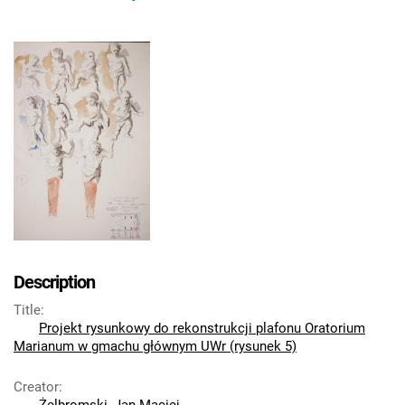
Description
Title
:
Projekt rysunkowy do rekonstrukcji plafonu Oratorium
Marianum w gmachu głównym UWr (rysunek 5)
Creator
: