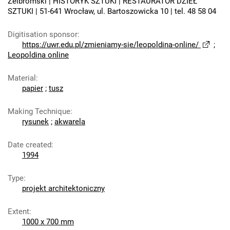
Żelbromski | HISTORYK SZTUKI | RESTAURATOR DZIEŁ
SZTUKI | 51-641 Wrocław, ul. Bartoszowicka 10 | tel. 48 58 04
Digitisation sponsor
:
https://uwr.edu.pl/zmieniamy-sie/leopoldina-online/
;
Leopoldina online
Material
:
papier
;
tusz
Making Technique
:
rysunek
;
akwarela
Date created
:
1994
Type
:
projekt architektoniczny
Extent
:
1000 x 700 mm