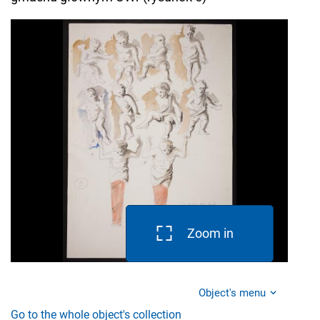
Zoom in
Object's menu
Go to the whole object's collection