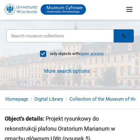
only objects with
open access
More search options
Homepage
Digital Library
Collection of the Museum of the 
Object's details
:
Projekt rysunkowy do
rekonstrukcji plafonu Oratorium Marianum w
gmachu głównym UWr (rysunek 5)