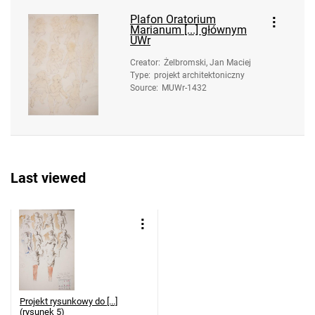
Plafon Oratorium
Marianum [...] głównym
UWr
Creator
:
Żelbromski, Jan Maciej
Type
:
projekt architektoniczny
Source
:
MUWr-1432
Last viewed
Projekt rysunkowy do [...]
(rysunek 5)