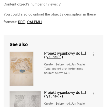
Content object's number of views:
7
You could also download the object's description in these
formats:
RDF
;
OAI-PMH
See also
Projekt rysunkowy do [...]
(rysunek 9)
Creator
:
Żelbromski, Jan Maciej
Type
:
projekt architektoniczny
Source
:
MUWr-1430
Projekt rysunkowy do [...]
(rysunek 7)
Creator
:
Żelbromski, Jan Maciej