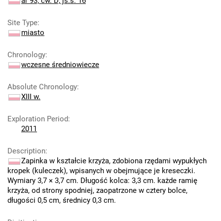
ar 93; ćw. D; js.s. 16
Site Type
:
miasto
Chronology
:
wczesne średniowiecze
Absolute Chronology
:
XIII w.
Exploration Period
:
2011
Description
:
Zapinka w kształcie krzyża, zdobiona rzędami wypukłych
kropek (kuleczek), wpisanych w obejmujące je kreseczki.
Wymiary 3,7 × 3,7 cm. Długość kolca: 3,3 cm. każde ramię
krzyża, od strony spodniej, zaopatrzone w cztery bolce,
długości 0,5 cm, średnicy 0,3 cm.