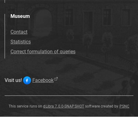
Museum
Contact
Statistics
Correct formulation of queries
Visit us!
Facebook
This service runs on
dLibra 7.0.0-SNAPSHOT
software created by
PSNC
Fibula
Fibula
Fibula
Fibula
Fibula
Fibula
Fibula
Fibula
Fibula