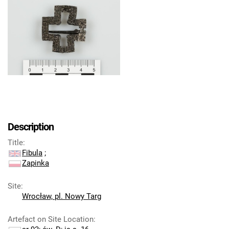
Description
Title
:
Fibula
;
Zapinka
Site
:
Wrocław, pl. Nowy Targ
Artefact on Site Location
: