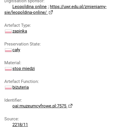
Digitisation sponsor
:
Leopoldina online
;
https://uwr.edu.pl/zmieniamy-
sie/leopoldina-online/
Artefact Type
:
zapinka
Preservation State
:
cały
Material
:
stop miedzi
Artefact Function
:
biżuteria
Identifier
:
oai:muzeumcyfrowe.pl:7575
Source
:
2218/11