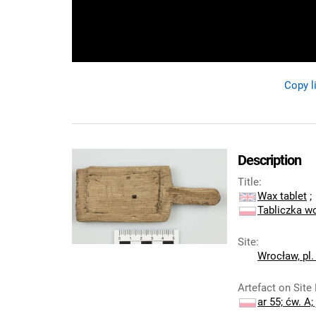
Copy l
Description
Title
:
Wax tablet
;
Tabliczka 
Site
:
Wrocław, pl
Artefact on Site
ar 55; ćw. A; 