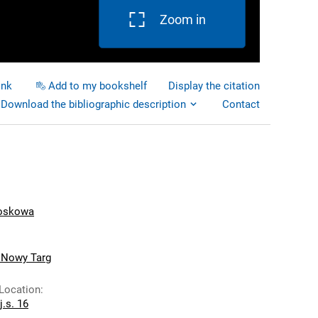
Zoom in
ink
Add to my bookshelf
Display the citation
Download the bibliographic description
Contact
woskowa
. Nowy Targ
 Location
:
j.s. 16