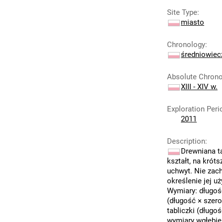
Site Type
:
miasto
Chronology
:
średniowiec
Absolute Chron
XIII - XIV w.
Exploration Peri
2011
Description
:
Drewniana t
kształt, na krót
uchwyt. Nie zac
określenie jej u
Wymiary: długoś
(długość × szero
tabliczki (długoś
wymiary wgłębien