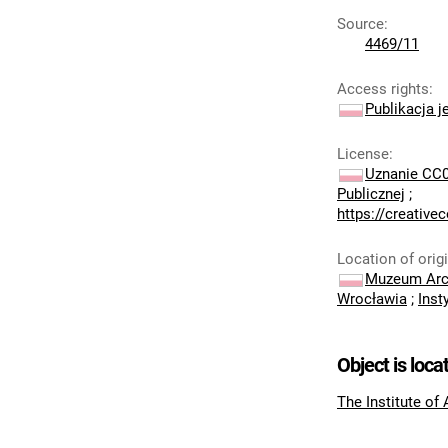
Source
:
4469/11
Access rights
:
Publikacja j
License
:
Uznanie CC0
Publicznej
;
https://creativ
Location of orig
Muzeum Arch
Wrocławia
;
Inst
Object is loca
The Institute of