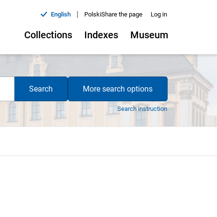
|
English
Polski
Share the page
Log in
Collections
Indexes
Museum
Search
More search options
Search instruction