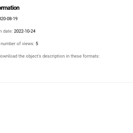
formation
020-08-19
n date:
2022-10-24
 number of views:
5
ownload the object's description in these formats: