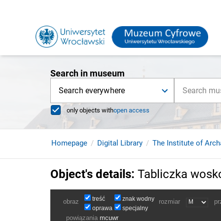
Search in museum
Search everywhere
only objects with
open access
Homepage
Digital Library
The Institute of Arc
Object's details
:
Tabliczka wos