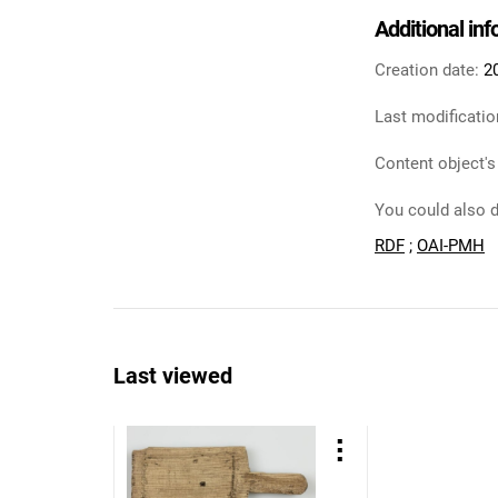
Additional in
Creation date:
2
Last modificatio
Content object's
You could also d
RDF
;
OAI-PMH
Last viewed