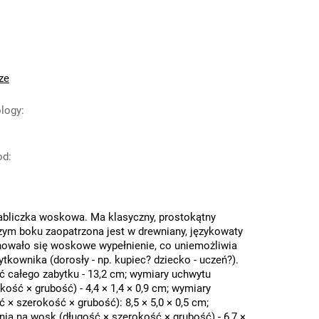
ze
ology
:
od
:
abliczka woskowa. Ma klasyczny, prostokątny
szym boku zaopatrzona jest w drewniany, językowaty
howało się woskowe wypełnienie, co uniemożliwia
żytkownika (dorosły - np. kupiec? dziecko - uczeń?).
ć całego zabytku - 13,2 cm; wymiary uchwytu
kość × grubość) - 4,4 × 1,4 × 0,9 cm; wymiary
ć × szerokość × grubość): 8,5 × 5,0 × 0,5 cm;
ia na wosk (długość × szerokość × grubość) - 6,7 ×