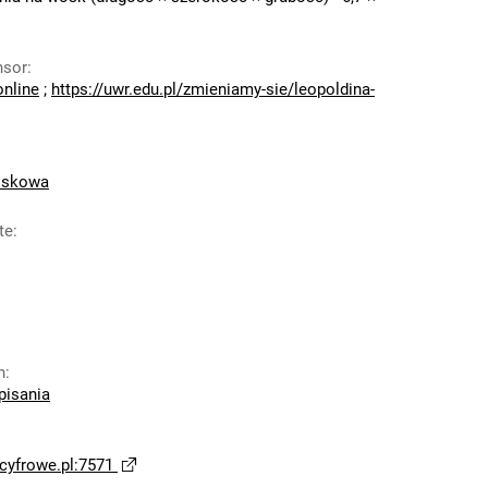
nsor
:
online
;
https://uwr.edu.pl/zmieniamy-sie/leopoldina-
oskowa
te
:
n
:
pisania
yfrowe.pl:7571