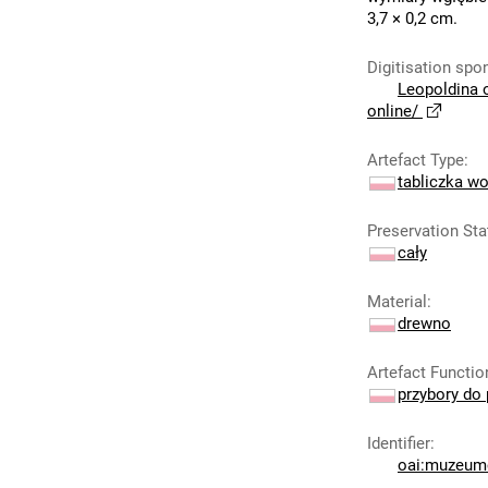
3,7 × 0,2 cm.
Digitisation spo
Leopoldina 
online/
Artefact Type
:
tabliczka w
Preservation Sta
cały
Material
:
drewno
Artefact Functio
przybory do 
Identifier
:
oai:muzeumc