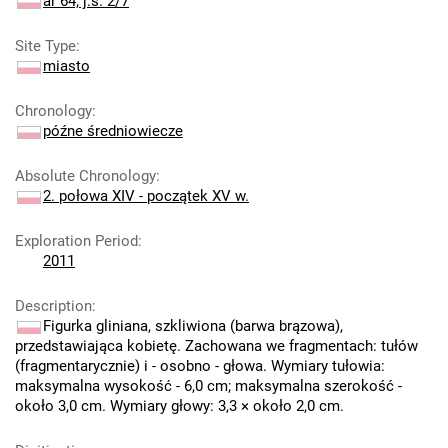
ar 64; j.s. 2/7
Site Type
:
miasto
Chronology
:
późne średniowiecze
Absolute Chronology
:
2. połowa XIV - początek XV w.
Exploration Period
:
2011
Description
:
Figurka gliniana, szkliwiona (barwa brązowa),
przedstawiająca kobietę. Zachowana we fragmentach: tułów
(fragmentarycznie) i - osobno - głowa. Wymiary tułowia:
maksymalna wysokość - 6,0 cm; maksymalna szerokość -
około 3,0 cm. Wymiary głowy: 3,3 × około 2,0 cm.