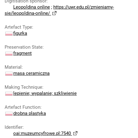
Digitisation sponsor
:
Leopoldina online
;
https://uwr.edu.pl/zmieniamy-
sie/leopoldina-online/
Artefact Type
:
figurka
Preservation State
:
fragment
Material
:
masa ceramiczna
Making Technique
:
lepienie; wypalanie; szkliwienie
Artefact Function
:
drobna plastyka
Identifier
:
oai:muzeumcyfrowe.pl:7540