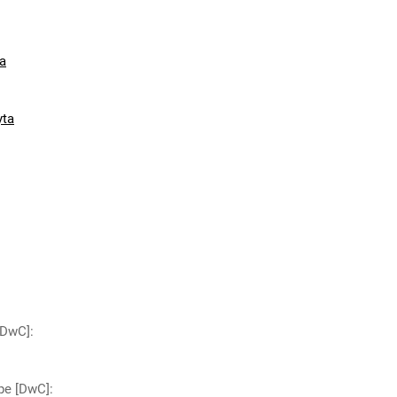
a
yta
 [DwC]
:
pe [DwC]
: