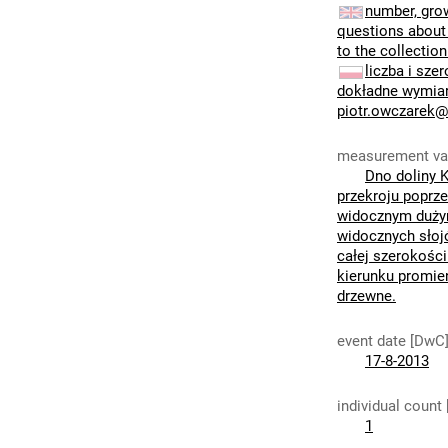
number, grow
questions about 
to the collectio
liczba i sze
dokładne wymiar
piotr.owczarek@
measurement va
Dno doliny 
przekroju poprz
widocznym dużym
widocznych słoj
całej szerokośc
kierunku promie
drzewne.
event date [DwC
17-8-2013
individual count
1