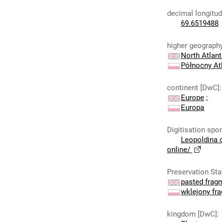
decimal longitu
69.6519488
higher geograph
North Atlant
Północny At
continent [DwC]
:
Europe
;
Europa
Digitisation spo
Leopoldina 
online/
Preservation Sta
pasted fragm
wklejony fr
kingdom [DwC]
: