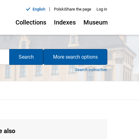
|
English
Polski
Share the page
Log in
Collections
Indexes
Museum
Search
More search options
Search instruction
e also