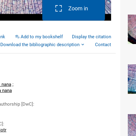
Zoom in
ink
Add to my bookshelf
Display the citation
Download the bibliographic description
Contact
a nana
;
a nana
authorship [DwC]
:
C]
:
iotr