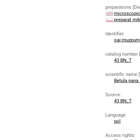
preparations [D
microscopic
preparat mi
Identifier
:
oai:muzeumc
catalog number 
43 BN_T
scientific name 
Betula nana 
Source
:
43 BN_T
Language
:
pol
Access rights
: