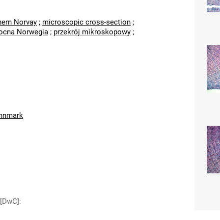
hern Norvay
;
microscopic cross-section
;
ocna Norwegia
;
przekrój mikroskopowy
;
innmark
 [DwC]
: