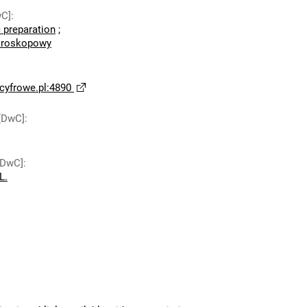
wC]
:
 preparation
;
kroskopowy
yfrowe.pl:4890
[DwC]
:
[DwC]
:
L.