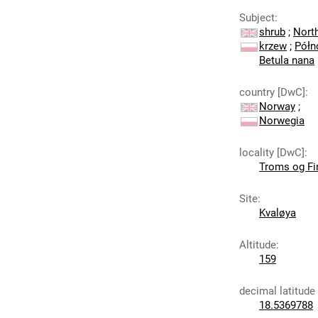
Subject
:
shrub
;
Nort
krzew
;
Półn
Betula nana
country [DwC]
:
Norway
;
Norwegia
locality [DwC]
:
Troms og F
Site
:
Kvaløya
Altitude
:
159
decimal latitude
18.5369788