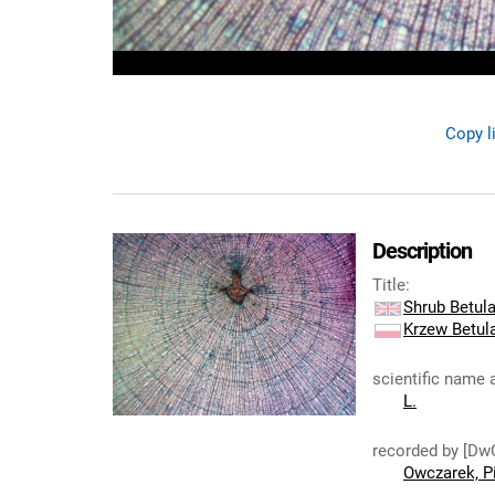
Copy l
Description
Title
:
Shrub Betul
Krzew Betul
scientific name 
L.
recorded by [Dw
Owczarek, P