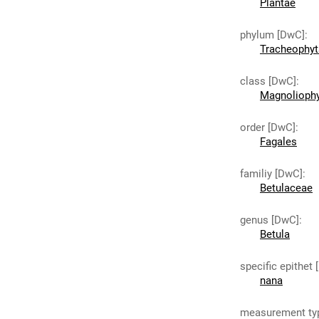
Plantae
phylum [DwC]
:
Tracheophyt
class [DwC]
:
Magnolioph
order [DwC]
:
Fagales
familiy [DwC]
:
Betulaceae
genus [DwC]
:
Betula
specific epithet
nana
measurement ty