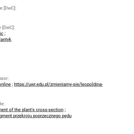
de [DwC]
:
y [DwC]
:
ic
;
lantyk
nsor
:
online
;
https://uwr.edu.pl/zmieniamy-sie/leopoldina-
te
:
ent of the plant's cross-section
;
agment przekroju poprzecznego pędu