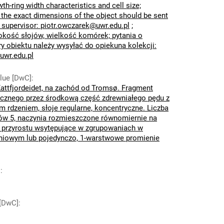
th-ring width characteristics and cell size;
the exact dimensions of the object should be sent
n supervisor: piotr.owczarek@uwr.edu.pl
;
rokość słojów, wielkość komórek; pytania o
y obiektu należy wysyłać do opiekuna kolekcji:
uwr.edu.pl
lue [DwC]
:
Kattfjordeidet, na zachód od Tromsø. Fragment
ecznego przez środkową część zdrewniałego pędu z
 rdzeniem, słoje regularne, koncentryczne. Liczba
ów 5, naczynia rozmieszczone równomiernie na
i przyrostu wsytępujące w zgrupowaniach w
niowym lub pojedynczo, 1-warstwowe promienie
]
:
 [DwC]
: