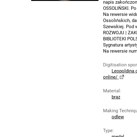
napis zakończo
OSSOLIŃSKI. Po p
Na rewersie wid
Ossolińskich, da
Szewskiej. Pod
ROZWOJU | ZAK
BIBLIOTEKI POL
Sygnatura artyst
Na rewersie num
Digitisation spo
Leopoldina 
online/
Material
:
brąz
Making Techniq
odlew
Type
:
medal