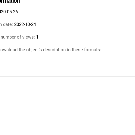
formation
020-05-26
n date:
2022-10-24
 number of views:
1
ownload the object's description in these formats: