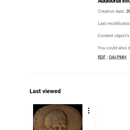
Additional in
Creation date:
2
Last modificatio
Content object's
You could also d
RDF
;
OAI-PMH
Last viewed