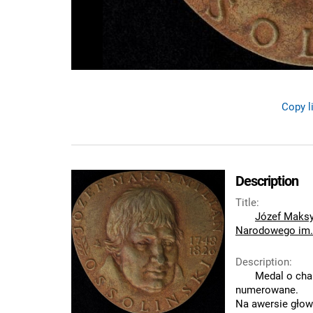
Copy l
Description
Title
:
Józef Maksy
Narodowego im.
Description
:
Medal o cha
numerowane.
Na awersie głow