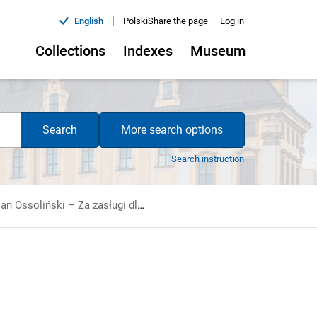
|
English
Polski
Share the page
Log in
Collections
Indexes
Museum
Search
More search options
Search instruction
Józef Maksymilian Ossoliński – Za zasługi dla rozwoju Zakładu Narodowego im. Ossolińskich