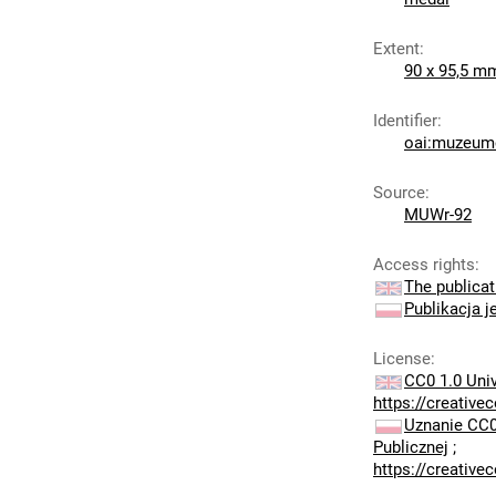
Extent
:
90 x 95,5 m
Identifier
:
oai:muzeumc
Source
:
MUWr-92
Access rights
:
The publicat
Publikacja j
License
:
CC0 1.0 Uni
https://creativ
Uznanie CC0
Publicznej
;
https://creativ