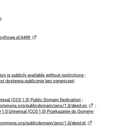
m
yfrowe.pl:6449
ion is publicly available without restrictions
;
est dostępna publicznie bez ograniczeń
versal (CC0 1.0) Public Domain Dedication
;
ecommons.org/publicdomain/zero/1.0/deed.en
;
 1.0 Universal (CC0 1.0) Przekazanie do Domeny
ecommons.org/publicdomain/zero/1.0/deed.pl