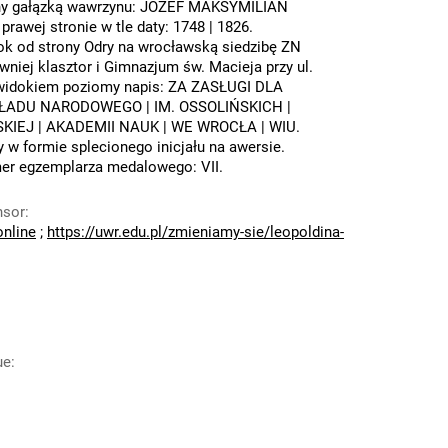
ny gałązką wawrzynu: JÓZEF MAKSYMILIAN
rawej stronie w tle daty: 1748 | 1826.
ok od strony Odry na wrocławską siedzibę ZN
wniej klasztor i Gimnazjum św. Macieja przy ul.
 widokiem poziomy napis: ZA ZASŁUGI DLA
ŁADU NARODOWEGO | IM. OSSOLIŃSKICH |
SKIEJ | AKADEMII NAUK | WE WROCŁA | WIU.
y w formie splecionego inicjału na awersie.
er egzemplarza medalowego: VII.
nsor
:
online
;
https://uwr.edu.pl/zmieniamy-sie/leopoldina-
ue
: