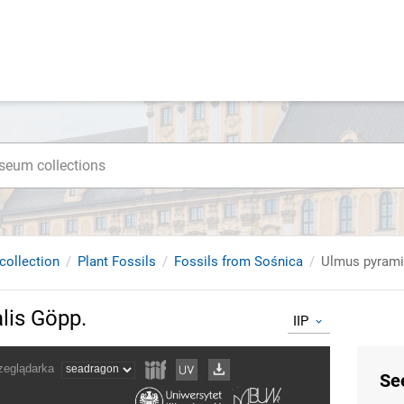
collection
Plant Fossils
Fossils from Sośnica
Ulmus pyrami
lis Göpp.
IIP
Se