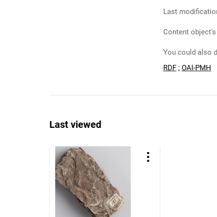
Last modificatio
Content object's
You could also d
RDF
;
OAI-PMH
Last viewed