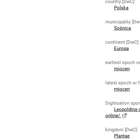
country [DwC]
:
Polska
municipality [Dw
Sośnica
continent [DwC]
:
Europa
earliest epoch o
miocen
latest epoch or 
miocen
Digitisation spo
Leopoldina 
online/
kingdom [DwC]
:
Plantae