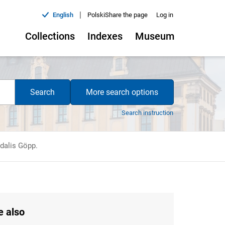
|
English
Polski
Share the page
Log in
Collections
Indexes
Museum
Search
More search options
Search instruction
dalis Göpp.
e also