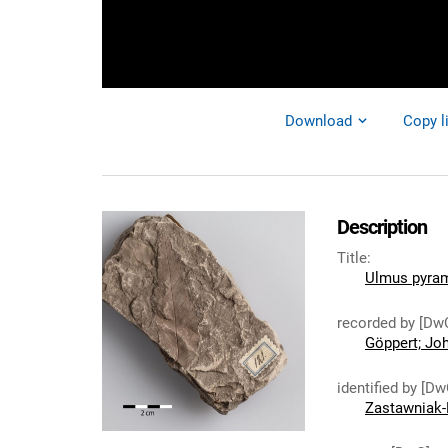
Download
Copy l
Description
Title
:
Ulmus pyram
recorded by [Dw
Göppert; Jo
identified by [Dw
Zastawniak-