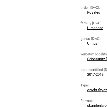
order [DwC]
:
Rosales
familiy [DwC]
:
Ulmaceae
genus [DwC]
:
Ulmus
verbatim localit
Schossnitz [
date identified [
2017-2019
Type
:
obiekt fizyc
Format
:
skamieniało