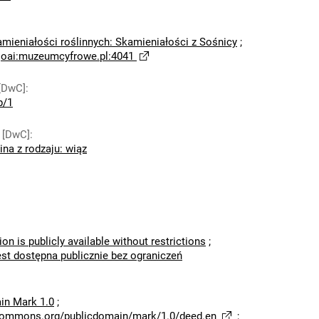
amieniałości roślinnych: Skamieniałości z Sośnicy
;
;
oai:muzeumcyfrowe.pl:4041
[DwC]
:
p/1
 [DwC]
:
ina z rodzaju: wiąz
ion is publicly available without restrictions
;
est dostępna publicznie bez ograniczeń
in Mark 1.0
;
ecommons.org/publicdomain/mark/1.0/deed.en
;