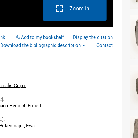
Zoom in
ink
Add to my bookshelf
Display the citation
Download the bibliographic description
Contact
idalis Göpp.
C]
:
hann Heinrich Robert
C]
:
Birkenmajer; Ewa