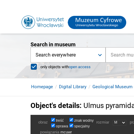
Search in museum
Search everywhere
only objects with
open access
Homepage
Digital Library
Geological Museum 
Object's details
:
Ulmus pyramida