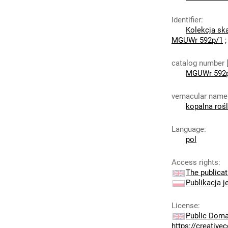
Identifier
:
Kolekcja sk
MGUWr 592p/1
catalog number 
MGUWr 592
vernacular name
kopalna rośl
Language
:
pol
Access rights
:
The publicat
Publikacja j
License
:
Public Doma
https://creativ