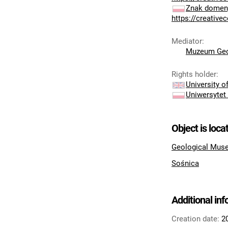
Znak domeny
https://creativ
Mediator
:
Muzeum Geo
Rights holder
:
University 
Uniwersytet
Object is loca
Geological Muse
Sośnica
Additional in
Creation date:
2