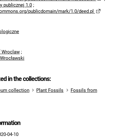
 publicznej 1.0
;
ecommons.org/publicdomain/mark/1.0/deed.pl
logiczne
of Wroclaw
;
 Wrocławski
ted in the collections:
um collection
Plant Fossils
Fossils from
formation
020-04-10