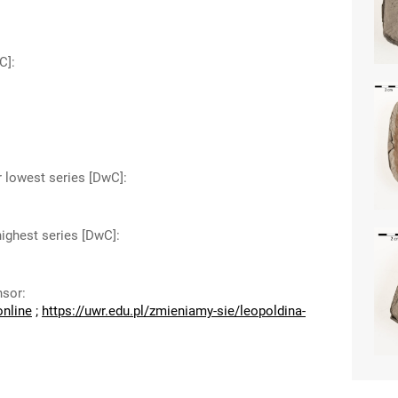
C]
:
r lowest series [DwC]
:
highest series [DwC]
:
nsor
:
online
;
https://uwr.edu.pl/zmieniamy-sie/leopoldina-