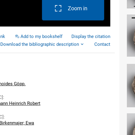
Zoom in
ink
Add to my bookshelf
Display the citation
Download the bibliographic description
Contact
noides Göpp.
C]
:
hann Heinrich Robert
C]
:
Birkenmajer; Ewa