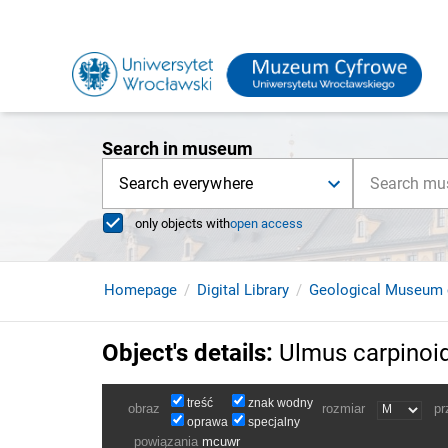
Search in museum
Search everywhere
only objects with
open access
Homepage
Digital Library
Geological Museum 
Object's details
:
Ulmus carpinoi