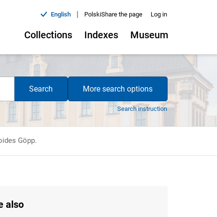
|
English
Polski
Share the page
Log in
Collections
Indexes
Museum
Search
More search options
Search instruction
oides Göpp.
e also