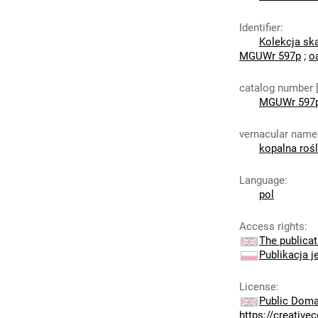
Identifier
:
Kolekcja sk
MGUWr 597p
;
o
catalog number 
MGUWr 597
vernacular name
kopalna rośl
Language
:
pol
Access rights
:
The publicat
Publikacja j
License
:
Public Doma
https://creativ