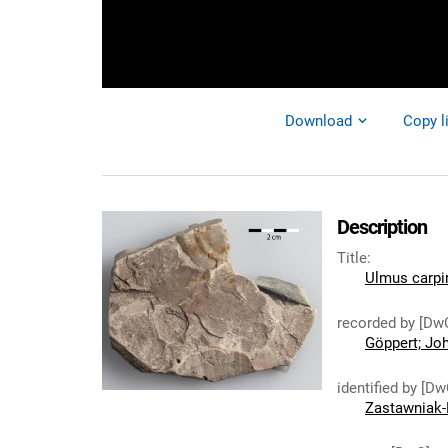
Download
Copy l
Description
Title
:
Ulmus carpi
recorded by [Dw
Göppert; Jo
identified by [Dw
Zastawniak-