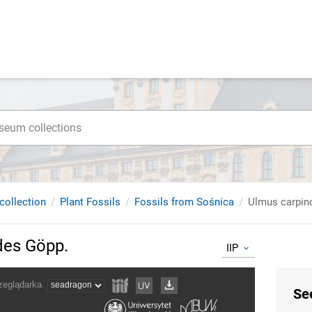
collection
Plant Fossils
Fossils from Sośnica
Ulmus carpin
des Göpp.
IIP
Se