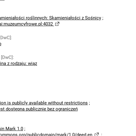
amieniałości roślinnych: Skamieniałości z Sośnicy
;
ai:muzeumcyfrowe.pl:4032
[DwC]
:
p
 [DwC]
:
ina z rodzaju: wiąz
ion is publicly available without restrictions
;
est dostępna publicznie bez ograniczeń
in Mark 1.0
;
ecommons.org/publicdomain/mark/1.0/deed.en
;