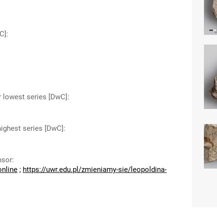
C]
:
r lowest series [DwC]
:
highest series [DwC]
:
nsor
:
online
;
https://uwr.edu.pl/zmieniamy-sie/leopoldina-