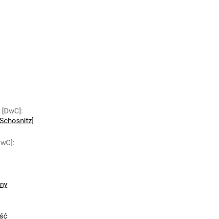
y [DwC]
:
Schosnitz]
DwC]
:
zny
ść