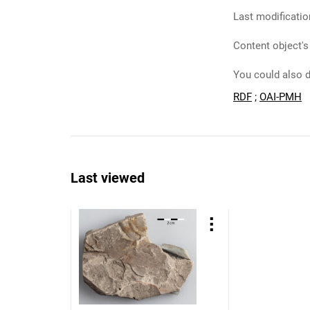
Last modificatio
Content object's
You could also d
RDF
;
OAI-PMH
Last viewed