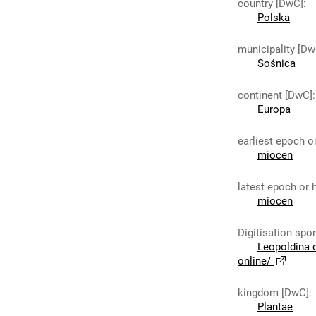
country [DwC]
:
Polska
municipality [Dw
Sośnica
continent [DwC]
:
Europa
earliest epoch o
miocen
latest epoch or 
miocen
Digitisation spo
Leopoldina 
online/
kingdom [DwC]
:
Plantae