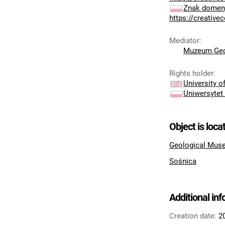
Znak domeny
https://creativ
Mediator
:
Muzeum Geo
Rights holder
:
University 
Uniwersytet
Object is loca
Geological Muse
Sośnica
Additional in
Creation date:
2