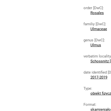
order [DwC]
:
Rosales
familiy [DwC]
:
Ulmaceae
genus [DwC]
:
Ulmus
verbatim localit
Schossnitz [
date identified [
2017-2019
Type
:
obiekt fizyc
Format
:
skamieniało