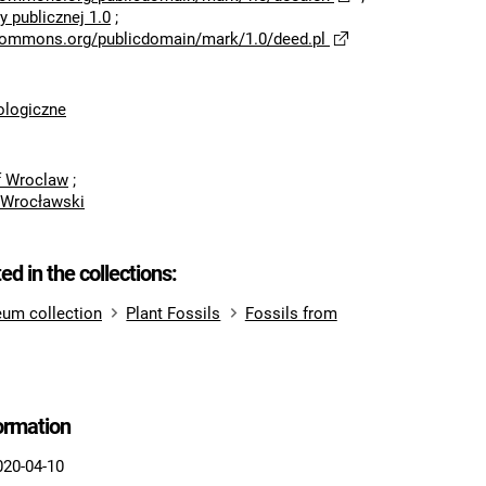
 publicznej 1.0
;
ecommons.org/publicdomain/mark/1.0/deed.pl
logiczne
of Wroclaw
;
 Wrocławski
ted in the collections:
um collection
Plant Fossils
Fossils from
formation
020-04-10