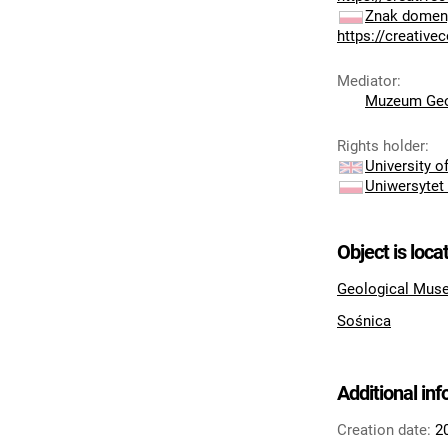
Znak domeny
https://creativ
Mediator
:
Muzeum Geo
Rights holder
:
University 
Uniwersytet
Object is loca
Geological Muse
Sośnica
Additional in
Creation date:
2