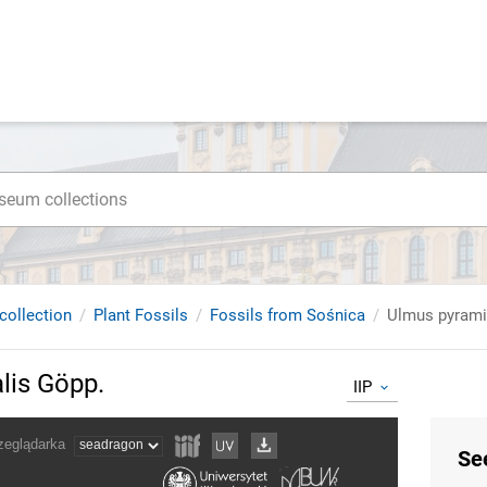
collection
Plant Fossils
Fossils from Sośnica
Ulmus pyrami
lis Göpp.
IIP
Se