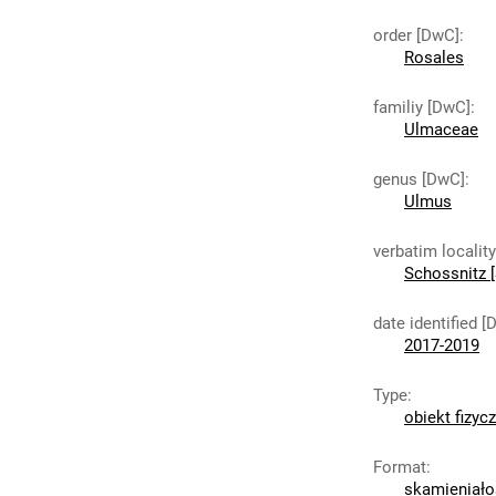
order [DwC]
:
Rosales
familiy [DwC]
:
Ulmaceae
genus [DwC]
:
Ulmus
verbatim localit
Schossnitz [
date identified [
2017-2019
Type
:
obiekt fizyc
Format
:
skamieniało