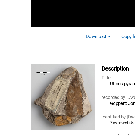
Download
Copy l
Description
Title
:
Ulmus pyram
recorded by [Dw
Göppert; Jo
identified by [Dw
Zastawniak-