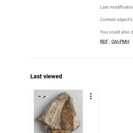
Last modificatio
Content object's
You could also d
RDF
;
OAI-PMH
Last viewed