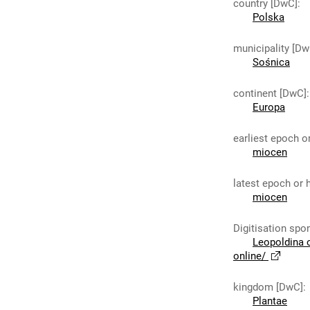
country [DwC]
:
Polska
municipality [Dw
Sośnica
continent [DwC]
:
Europa
earliest epoch o
miocen
latest epoch or 
miocen
Digitisation spo
Leopoldina 
online/
kingdom [DwC]
:
Plantae