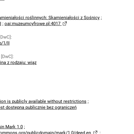
amieniałości roślinnych: Skamieniałości z Sośnicy
;
I
;
oai:muzeumcyfrowe.pl:4017
[DwC]
:
/1/II
 [DwC]
:
ina z rodzaju: wiąz
ion is publicly available without restrictions
;
est dostępna publicznie bez ograniczeń
in Mark 1.0
;
ecommons.org/publicdomain/mark/1.0/deed.en
;