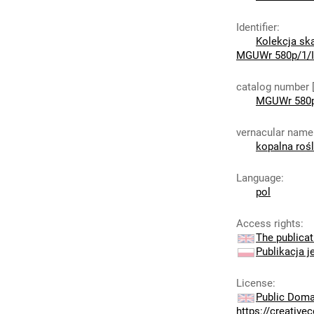
Identifier
:
Kolekcja sk
MGUWr 580p/1/I
catalog number 
MGUWr 580p
vernacular name
kopalna rośl
Language
:
pol
Access rights
:
The publicat
Publikacja j
License
:
Public Doma
https://creativ