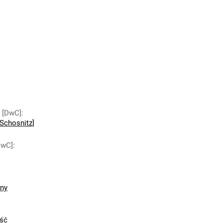
y [DwC]
:
Schosnitz]
DwC]
:
zny
ść