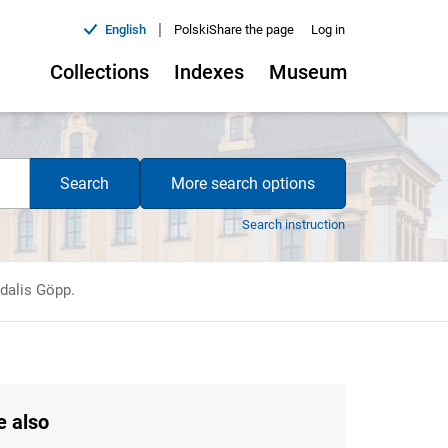
|
English
Polski
Share the page
Log in
Collections
Indexes
Museum
Search
More search options
Search instruction
dalis Göpp.
e also