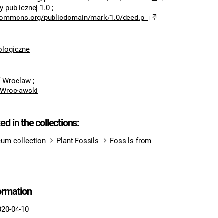
 publicznej 1.0
;
ecommons.org/publicdomain/mark/1.0/deed.pl
logiczne
of Wroclaw
;
 Wrocławski
ted in the collections:
um collection
Plant Fossils
Fossils from
formation
020-04-10