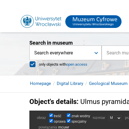
Search in museum
Search everywhere
only objects with
open access
Homepage
Digital Library
Geological Museum 
Object's details
:
Ulmus pyramida