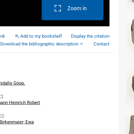
Zoom in
ink
Add to my bookshelf
Display the citation
Download the bibliographic description
Contact
idalis Göpp.
C]
:
hann Heinrich Robert
C]
:
Birkenmajer; Ewa