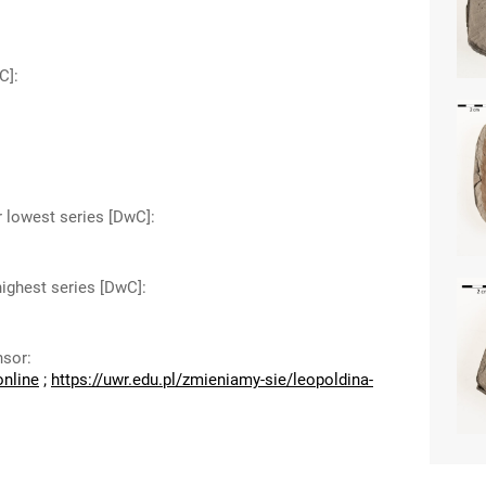
C]
:
r lowest series [DwC]
:
highest series [DwC]
:
nsor
:
online
;
https://uwr.edu.pl/zmieniamy-sie/leopoldina-