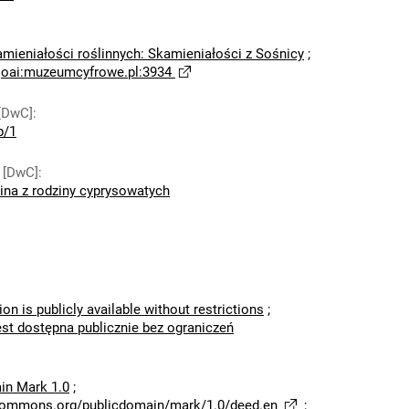
amieniałości roślinnych: Skamieniałości z Sośnicy
;
;
oai:muzeumcyfrowe.pl:3934
[DwC]
:
p/1
 [DwC]
:
ina z rodziny cyprysowatych
ion is publicly available without restrictions
;
est dostępna publicznie bez ograniczeń
in Mark 1.0
;
ecommons.org/publicdomain/mark/1.0/deed.en
;