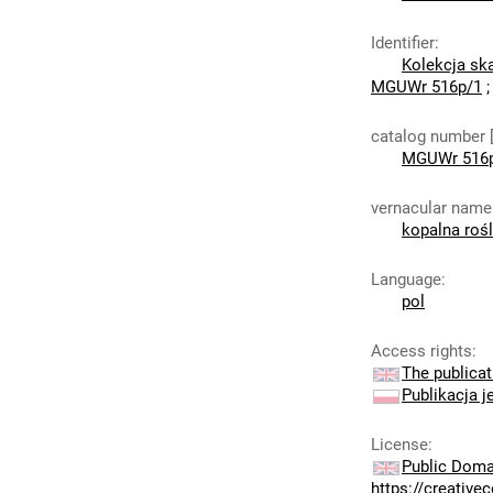
Identifier
:
Kolekcja sk
MGUWr 516p/1
catalog number 
MGUWr 516
vernacular name
kopalna rośl
Language
:
pol
Access rights
:
The publicat
Publikacja j
License
:
Public Doma
https://creativ