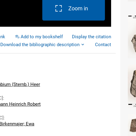
Zoom in
ink
Add to my bookshelf
Display the citation
Download the bibliographic description
Contact
bium (Sternb.) Heer
C]
:
hann Heinrich Robert
C]
:
Birkenmajer; Ewa