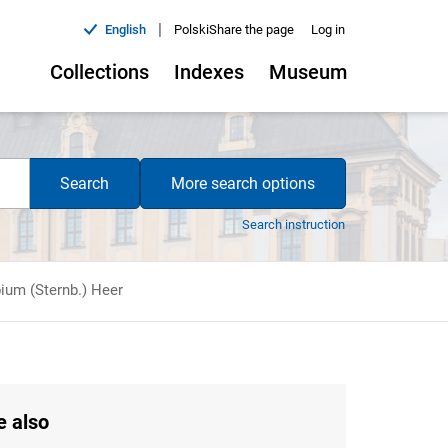
|
English
Polski
Share the page
Log in
Collections
Indexes
Museum
Search
More search options
Search instruction
ium (Sternb.) Heer
e also