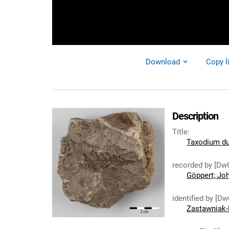
Download
Copy l
Description
Title
:
Taxodium du
recorded by [Dw
Göppert; Jo
identified by [Dw
Zastawniak-