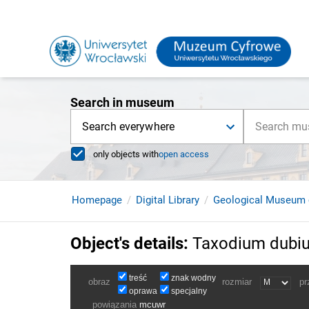
Search in museum
Search everywhere
only objects with
open access
Homepage
Digital Library
Geological Museum 
Object's details
:
Taxodium dubiu