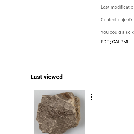
Last modificatio
Content object's
You could also d
RDF
;
OAI-PMH
Last viewed