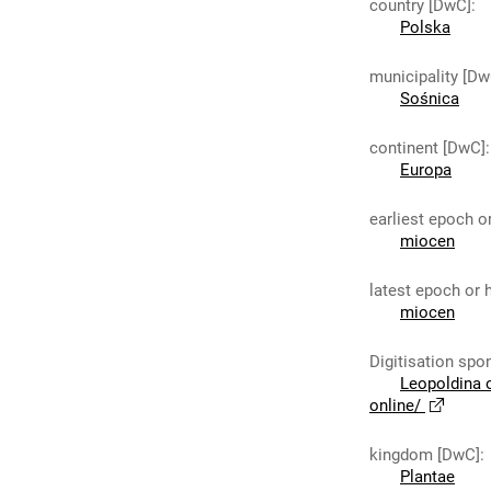
country [DwC]
:
Polska
municipality [Dw
Sośnica
continent [DwC]
:
Europa
earliest epoch o
miocen
latest epoch or 
miocen
Digitisation spo
Leopoldina 
online/
kingdom [DwC]
:
Plantae