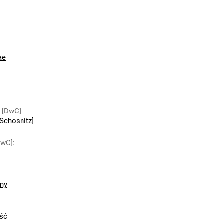
ae
y [DwC]
:
Schosnitz]
DwC]
:
zny
ść