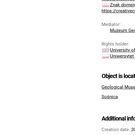
Znak domeny
https://creativ
Mediator
:
Muzeum Geo
Rights holder
:
University 
Uniwersytet
Object is loca
Geological Muse
Sośnica
Additional in
Creation date:
2