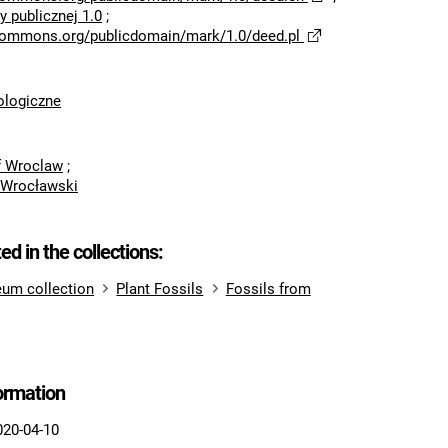
 publicznej 1.0
;
ecommons.org/publicdomain/mark/1.0/deed.pl
logiczne
of Wroclaw
;
 Wrocławski
ted in the collections:
um collection
Plant Fossils
Fossils from
formation
020-04-10