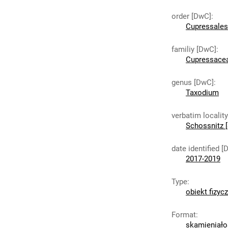
order [DwC]
:
Cupressales
familiy [DwC]
:
Cupressace
genus [DwC]
:
Taxodium
verbatim localit
Schossnitz [
date identified [
2017-2019
Type
:
obiekt fizyc
Format
:
skamieniało