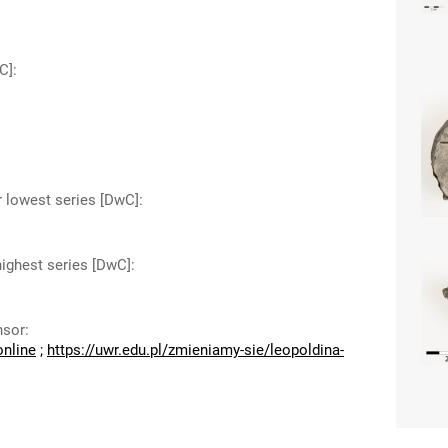
C]
:
r lowest series [DwC]
:
highest series [DwC]
:
nsor
:
online
;
https://uwr.edu.pl/zmieniamy-sie/leopoldina-