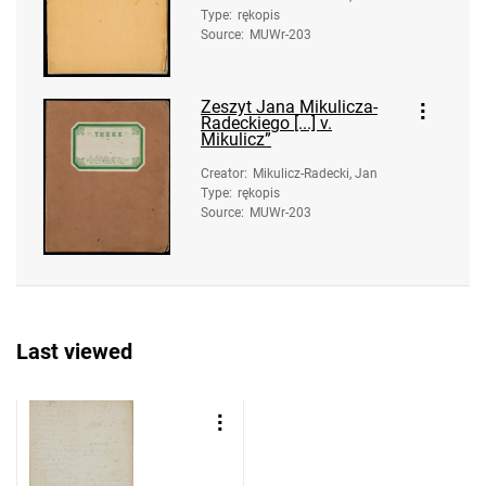
Type
:
rękopis
Source
:
MUWr-203
Zeszyt Jana Mikulicza-
Radeckiego [...] v.
Mikulicz”
Creator
:
Mikulicz-Radecki, Jan
Type
:
rękopis
Source
:
MUWr-203
Last viewed