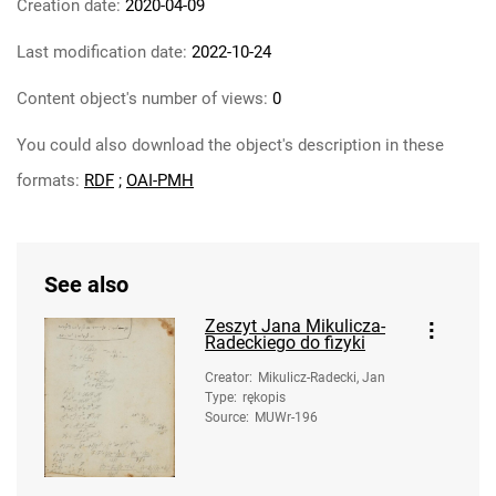
Creation date:
2020-04-09
Last modification date:
2022-10-24
Content object's number of views:
0
You could also download the object's description in these
formats:
RDF
;
OAI-PMH
See also
Zeszyt Jana Mikulicza-
Radeckiego do fizyki
Creator
:
Mikulicz-Radecki, Jan
Type
:
rękopis
Source
:
MUWr-196