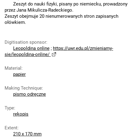
Zeszyt do nauki fizyki, pisany po niemiecku, prowadzony
przez Jana Mikulicza-Radeckiego.
Zeszyt obejmuje 20 nienumerowanych stron zapisanych
ołówkiem.
Digitisation sponsor
:
Leopoldina online
;
https://uwr.edu.pl/zmieniamy-
sie/leopoldina-online/
Material
:
papier
Making Technique
:
pismo odręczne
Type
:
rękopis
Extent
:
210 x 170 mm