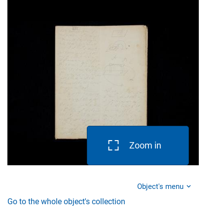
Zoom in
Object's menu
Go to the whole object's collection