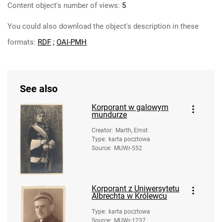
Content object's number of views:
5
You could also download the object's description in these
formats:
RDF
;
OAI-PMH
See also
Korporant w galowym
mundurze
Creator
:
Marth, Ernst
Type
:
karta pocztowa
Source
:
MUWr-552
Korporant z Uniwersytetu
Albrechta w Królewcu
Type
:
karta pocztowa
Source
:
MUWr-1237