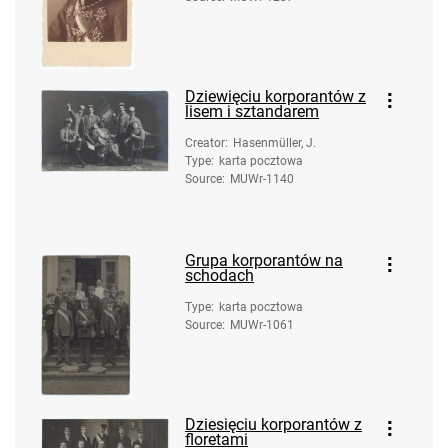
Dziewięciu korporantów z
lisem i sztandarem
Creator
:
Hasenmüller, J.
Type
:
karta pocztowa
Source
:
MUWr-1140
Grupa korporantów na
schodach
Type
:
karta pocztowa
Source
:
MUWr-1061
Dziesięciu korporantów z
floretami