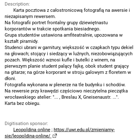
Description
:
Karta pocztowa z całostronicową fotografią na awersie i
niezapisanym rewersem.
Na fotografii portret frontalny grupy dziewiętnastu
korporantów w trakcie spotkania biesiadnego.
Grupa studentów ustawiona amfiteatralnie, upozowana w
kształt piramidy.
Studenci ubrani w garnitury, większość w czapkach typu dekiel
na głowach; stojący i siedzący w luźnych, niezobowiązujących
pozach. Większość wznosi kufle i butelki z winem, na
pierwszym planie student palący fajkę, obok student grający
na gitarze; na górze korporant w stroju galowym z floretem w
dłoni.
Fotografia wykonana w plenerze na tle budynku i schodów.
Na rewersie przy krawędzi częściowo nieczytelna pieczątka
wrocławskiego atelier: "... , Breslau X, Gneisenaustr. ...".
Karta bez obiegu.
Digitisation sponsor
:
Leopoldina online
;
https://uwr.edu.pl/zmieniamy-
sie/leopoldina-online/