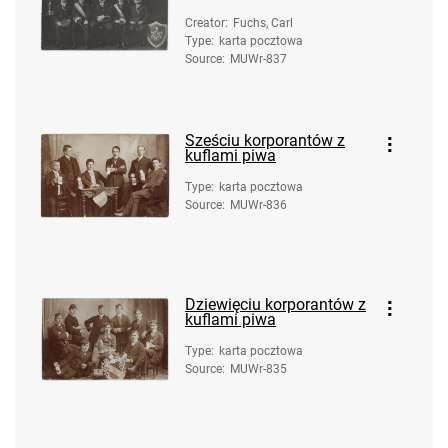
Creator
:
Fuchs, Carl
Type
:
karta pocztowa
Source
:
MUWr-837
Sześciu korporantów z
kuflami piwa
Type
:
karta pocztowa
Source
:
MUWr-836
Dziewięciu korporantów z
kuflami piwa
Type
:
karta pocztowa
Source
:
MUWr-835