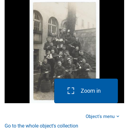
Zoom in
Object's menu
Go to the whole object's collection