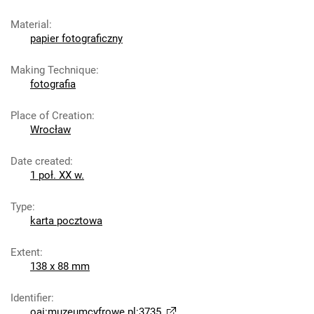
Material
:
papier fotograficzny
Making Technique
:
fotografia
Place of Creation
:
Wrocław
Date created
:
1 poł. XX w.
Type
:
karta pocztowa
Extent
:
138 x 88 mm
Identifier
:
oai:muzeumcyfrowe.pl:3735