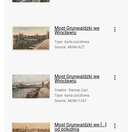
Most Grunwaldzki we
Wrocławiu
Type
:
karta pocztowa
Source
:
MUWr-627
Most Grunwaldzki we
Wrocławiu
Creator
:
Denner, Carl
Type
:
karta pocztowa
Source
:
MUWr-1247
Most Grunwaldzki we [...]
od południa