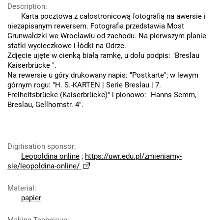
Description
:
Karta pocztowa z całostronicową fotografią na awersie i
niezapisanym rewersem. Fotografia przedstawia Most
Grunwaldzki we Wrocławiu od zachodu. Na pierwszym planie
statki wycieczkowe i łódki na Odrze.
Zdjęcie ujęte w cienką białą ramkę, u dołu podpis: "Breslau
Kaiserbrücke ".
Na rewersie u góry drukowany napis: "Postkarte"; w lewym
górnym rogu: "H. S.-KARTEN | Serie Breslau | 7.
Freiheitsbrücke (Kaiserbrücke)" i pionowo: "Hanns Semm,
Breslau, Gellhornstr. 4".
Digitisation sponsor
:
Leopoldina online
;
https://uwr.edu.pl/zmieniamy-
sie/leopoldina-online/
Material
:
papier