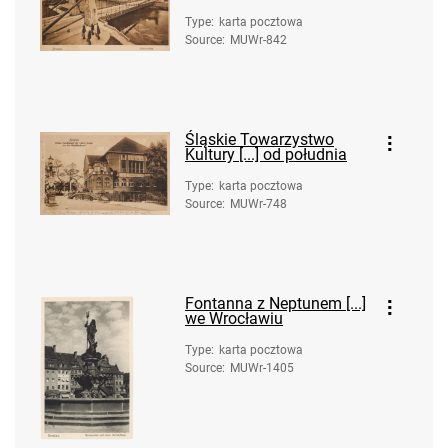
Type
:
karta pocztowa
Source
:
MUWr-842
Śląskie Towarzystwo
Kultury [...] od południa
Type
:
karta pocztowa
Source
:
MUWr-748
Fontanna z Neptunem [...]
we Wrocławiu
Type
:
karta pocztowa
Source
:
MUWr-1405