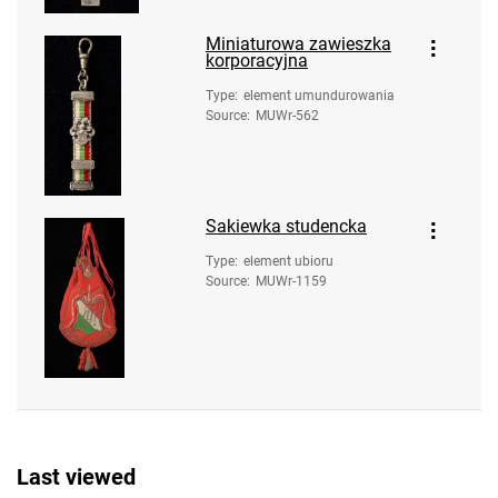
Miniaturowa zawieszka
korporacyjna
Type
:
element umundurowania
Source
:
MUWr-562
Sakiewka studencka
Type
:
element ubioru
Source
:
MUWr-1159
Last viewed