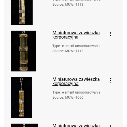
Source
:
MUWr-1113
Miniaturowa zawieszka
korporacyjna
Type
:
element umundurowania
Source
:
MUWr-1112
Miniaturowa zawieszka
korporacyjna
Type
:
element umundurowania
Source
:
MUWr-1060
Miniaturowa zawieszka