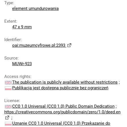
Type
:
element umundurowania
Extent
:
47 x 9 mm
Identifier
:
oai:muzeumcyfrowe.pl:2393
Source
:
MUWr-923
Access rights
:
The publication is publicly available without restrictions
;
Publikacja jest dostępna publicznie bez ograniczeń
License
:
CC0 1.0 Universal (CC0 1.0) Public Domain Dedication
;
https://creativecommons.org/publicdomain/zero/1.0/deed.en
;
Uznanie CC0 1.0 Universal (CC0 1.0) Przekazanie do