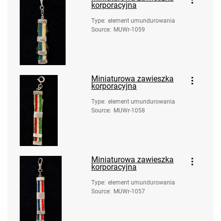
korporacyjna
Type
:
element umundurowania
Source
:
MUWr-1059
Miniaturowa zawieszka
korporacyjna
Type
:
element umundurowania
Source
:
MUWr-1058
Miniaturowa zawieszka
korporacyjna
Type
:
element umundurowania
Source
:
MUWr-1057