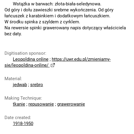
Wstążka w barwach: złota-biała-seledynowa.
Od góry i dołu zawieszki srebrne wykończenia. Od góry
łańcuszek z karabinkiem i dodatkowym łańcuszkiem.
W środku spinka z szyldem z cyrklem.
Na rewersie spinki grawerowany napis dotyczący właściciela
bez daty.
Digitisation sponsor
:
Leopoldina online
;
https://uwr.edu.pl/zmieniamy-
sie/leopoldina-online/
Material
:
jedwab
;
srebro
Making Technique
:
tkanie
;
repusowanie
;
grawerowanie
Date created
:
1918-1950