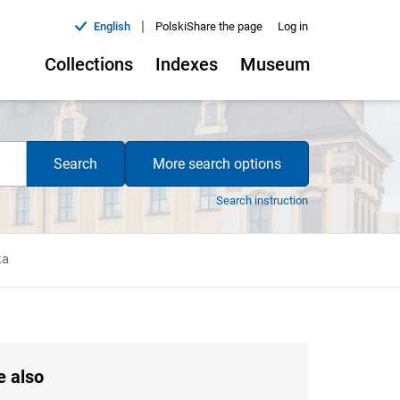
|
English
Polski
Share the page
Log in
Collections
Indexes
Museum
Search
More search options
Search instruction
ka
e also