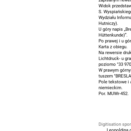
zapisanym rewe
Widok przedstaw
S. Wyspiańskieg
Wydziału Informa
Hutniczy).
U góry napis „Br
Hüttenkunde)”.
Po prawej i u gó
Karta z obiegu.
Na rewersie dru
Lichtdruck- u gra
poziomo "33 970
W prawym górny
tuszem "BRESLAU
Pole tekstowe i
niemieckim.
Por. MUWr-452.
Digitisation spo
Leopoldina 