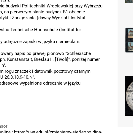
rsem.
ia budynki Politechniki Wrocławskiej przy Wybrzeżu
o, na pierwszym planie budynek B1 obecnie
tyki i Zarządzania (dawny Wydział i Instytut
eslau Technische Hochschule (Institut für
ry odręczne zapiski w języku niemieckim.
kowany napis po prawej pionowo "Schlesische
ph. Kunstanstalt, Breslau II. [Tivoli]", poniżej numer
 n".
m rogu znaczek i datownik pocztowy czarnym
 26.8.18.9-10.N".
 adresowe wypełnione odręcznie w języku
nsor
:
online
;
https://uwr.edu.pl/zmieniamy-sie/leopoldina-