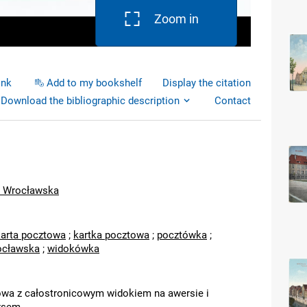
Zoom in
ink
Add to my bookshelf
Display the citation
Download the bibliographic description
Contact
a Wrocławska
karta pocztowa
;
kartka pocztowa
;
pocztówka
;
ocławska
;
widokówka
owa z całostronicowym widokiem na awersie i