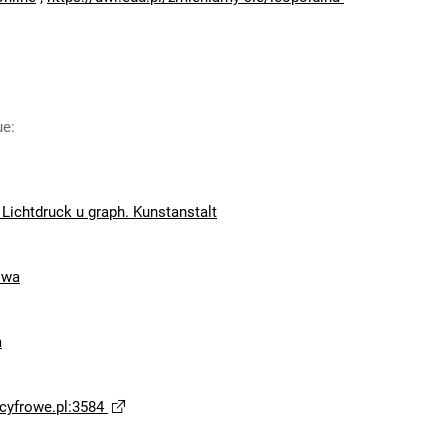
ue
:
Lichtdruck u graph. Kunstanstalt
owa
m
yfrowe.pl:3584