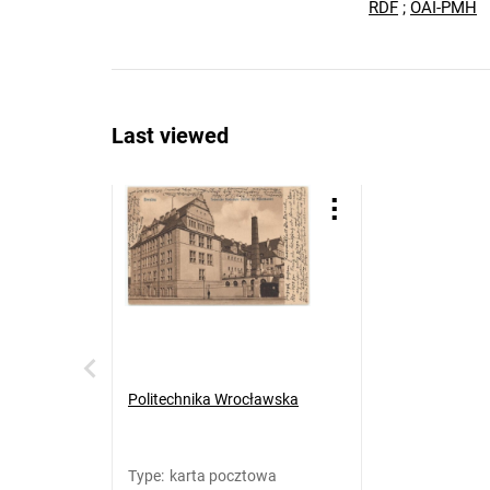
RDF
;
OAI-PMH
Last viewed
Politechnika Wrocławska
Type
:
karta pocztowa