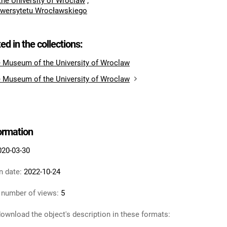
he University of Wroclaw
;
wersytetu Wrocławskiego
ted in the collections:
e Museum of the University of Wroclaw
e Museum of the University of Wroclaw
formation
020-03-30
n date:
2022-10-24
 number of views:
5
ownload the object's description in these formats: