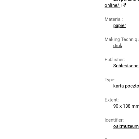
online/
Material
:
papier
Making Techniq
druk
Publisher
:
Schlesische 
Type
:
karta poczt
Extent
:
90 x 138 m
Identifier
:
oai:muzeumc