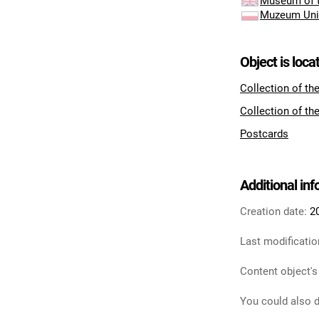
Museum of t
Muzeum Uni
Object is loca
Collection of th
Collection of th
Postcards
Additional in
Creation date:
2
Last modificatio
Content object's
You could also d