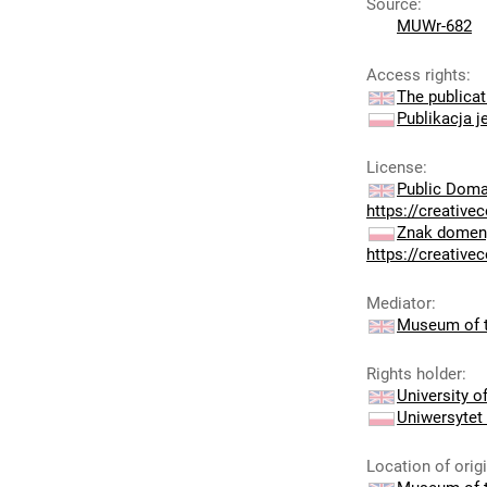
Source
:
MUWr-682
Access rights
:
The publicat
Publikacja j
License
:
Public Doma
https://creativ
Znak domeny
https://creativ
Mediator
:
Museum of t
Rights holder
:
University 
Uniwersytet
Location of orig