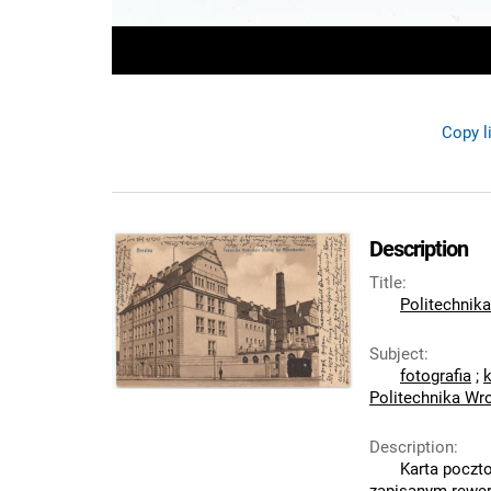
Copy l
Description
Title
:
Politechnik
Subject
:
fotografia
;
Politechnika Wr
Description
:
Karta poczt