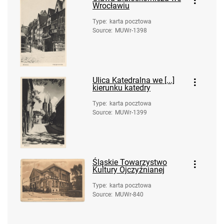
Wrocławiu
Type
:
karta pocztowa
Source
:
MUWr-1398
Ulica Katedralna we [...]
kierunku katedry
Type
:
karta pocztowa
Source
:
MUWr-1399
Śląskie Towarzystwo
Kultury Ojczyźnianej
Type
:
karta pocztowa
Source
:
MUWr-840