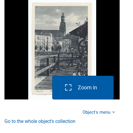
Zoom in
Object's menu
Go to the whole object's collection