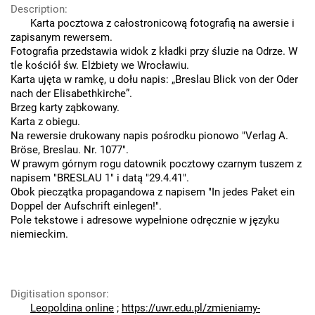
Description
:
Karta pocztowa z całostronicową fotografią na awersie i
zapisanym rewersem.
Fotografia przedstawia widok z kładki przy śluzie na Odrze. W
tle kościół św. Elżbiety we Wrocławiu.
Karta ujęta w ramkę, u dołu napis: „Breslau Blick von der Oder
nach der Elisabethkirche”.
Brzeg karty ząbkowany.
Karta z obiegu.
Na rewersie drukowany napis pośrodku pionowo "Verlag A.
Bröse, Breslau. Nr. 1077".
W prawym górnym rogu datownik pocztowy czarnym tuszem z
napisem "BRESLAU 1" i datą "29.4.41".
Obok pieczątka propagandowa z napisem "In jedes Paket ein
Doppel der Aufschrift einlegen!".
Pole tekstowe i adresowe wypełnione odręcznie w języku
niemieckim.
Digitisation sponsor
:
Leopoldina online
;
https://uwr.edu.pl/zmieniamy-