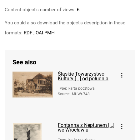
Content object's number of views:
6
You could also download the object's description in these
formats:
RDF
;
OAI-PMH
See also
Śląskie Towarzystwo
Kultury [...] od południa
Type
:
karta pocztowa
Source
:
MUWr-748
Fontanna z Neptunem [...]
we Wrocławiu
Type
:
karta pocztowa