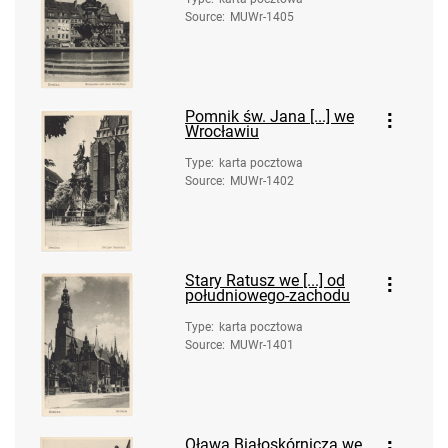
Source
:
MUWr-1405
Pomnik św. Jana [...] we
Wrocławiu
Type
:
karta pocztowa
Source
:
MUWr-1402
Stary Ratusz we [...] od
południowego-zachodu
Type
:
karta pocztowa
Source
:
MUWr-1401
Oława Białoskórnicza we