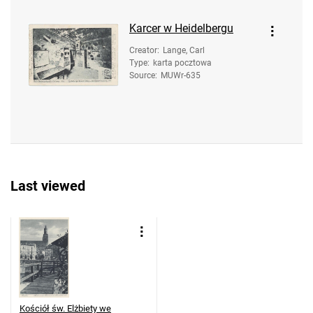
Karcer w Heidelbergu
Creator
:
Lange, Carl
Type
:
karta pocztowa
Source
:
MUWr-635
Last viewed
Kościół św. Elżbiety we