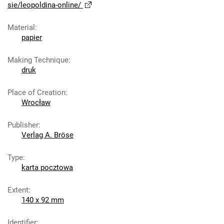
sie/leopoldina-online/
Material
:
papier
Making Technique
:
druk
Place of Creation
:
Wrocław
Publisher
:
Verlag A. Bröse
Type
:
karta pocztowa
Extent
:
140 x 92 mm
Identifier
: