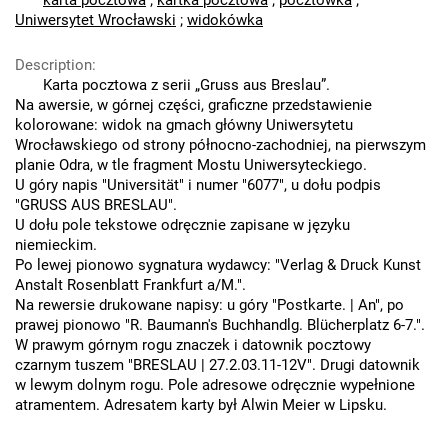
karta pocztowa
;
kartka pocztowa
;
pocztówka
;
Uniwersytet Wrocławski
;
widokówka
Description
:
Karta pocztowa z serii „Gruss aus Breslau”.
Na awersie, w górnej części, graficzne przedstawienie
kolorowane: widok na gmach główny Uniwersytetu
Wrocławskiego od strony północno-zachodniej, na pierwszym
planie Odra, w tle fragment Mostu Uniwersyteckiego.
U góry napis "Universität" i numer "6077", u dołu podpis
"GRUSS AUS BRESLAU".
U dołu pole tekstowe odręcznie zapisane w języku
niemieckim.
Po lewej pionowo sygnatura wydawcy: "Verlag & Druck Kunst
Anstalt Rosenblatt Frankfurt a/M.".
Na rewersie drukowane napisy: u góry "Postkarte. | An", po
prawej pionowo "R. Baumann's Buchhandlg. Blücherplatz 6-7.".
W prawym górnym rogu znaczek i datownik pocztowy
czarnym tuszem "BRESLAU | 27.2.03.11-12V". Drugi datownik
w lewym dolnym rogu. Pole adresowe odręcznie wypełnione
atramentem. Adresatem karty był Alwin Meier w Lipsku.