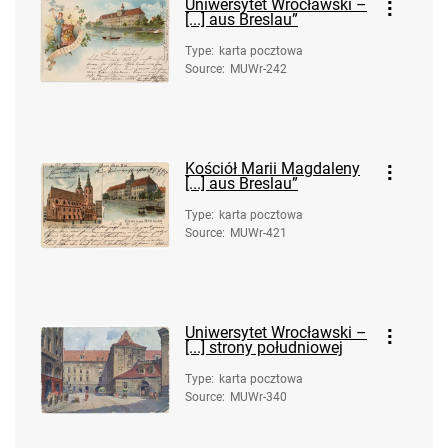
Uniwersytet Wrocławski –
[...] aus Breslau”
Type
:
karta pocztowa
Source
:
MUWr-242
Kościół Marii Magdaleny
[...] aus Breslau”
Type
:
karta pocztowa
Source
:
MUWr-421
Uniwersytet Wrocławski –
[...] strony południowej
Type
:
karta pocztowa
Source
:
MUWr-340