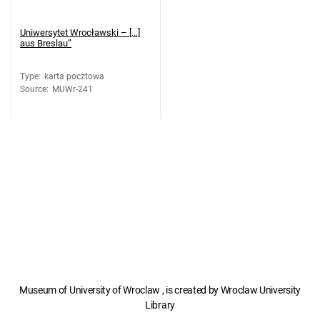
Uniwersytet Wrocławski – [...]
aus Breslau”
Type
:
karta pocztowa
Source
:
MUWr-241
Museum of University of Wroclaw , is created by Wroclaw University
Library