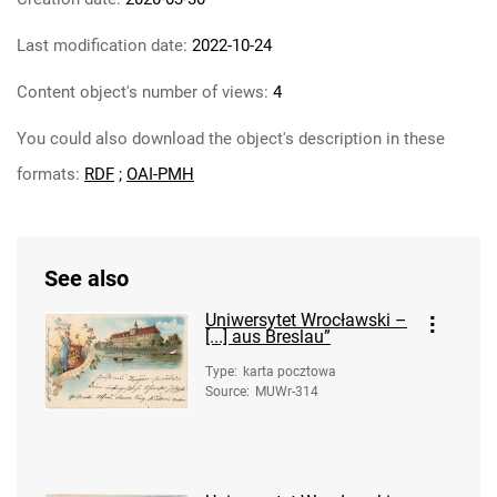
Last modification date:
2022-10-24
Content object's number of views:
4
You could also download the object's description in these
formats:
RDF
;
OAI-PMH
See also
Uniwersytet Wrocławski –
[...] aus Breslau”
Type
:
karta pocztowa
Source
:
MUWr-314