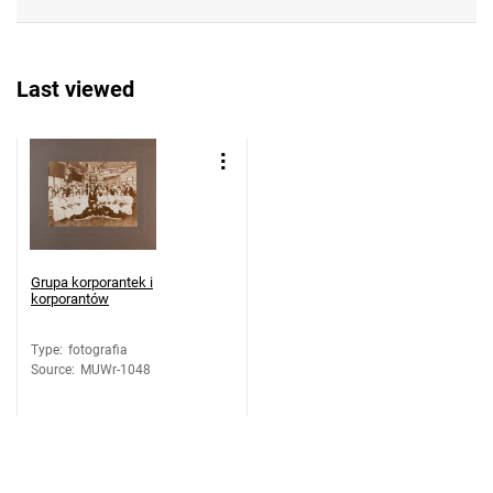
Last viewed
Grupa korporantek i
korporantów
Type
:
fotografia
Source
:
MUWr-1048