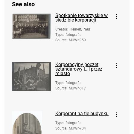
See also
Spotkanie towarzyskie w
siedzibie korporacji
Creator
:
Heinelt, Paul
Type
:
fotografia
Source
:
MUWr-959
Korporacyjny poczet
sztandarowy [...] przez
miasto
Type
:
fotografia
Source
:
MUWr-517
Korporant na tle budynku
Type
:
fotografia
Source
:
MUWr-704