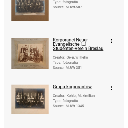
Type
:
fotografia
Source
:
MUWr-507
Korporanci Neuer
Evangelische [...]
Studenten-Verein Breslau
Creator
:
Geier, Wilhelm
Type
:
fotografia
Source
:
MUWr-351
Grupa korporantów
Creator
:
Kohler, Maximilian
Type
:
fotografia
Source
:
MUWr-1345