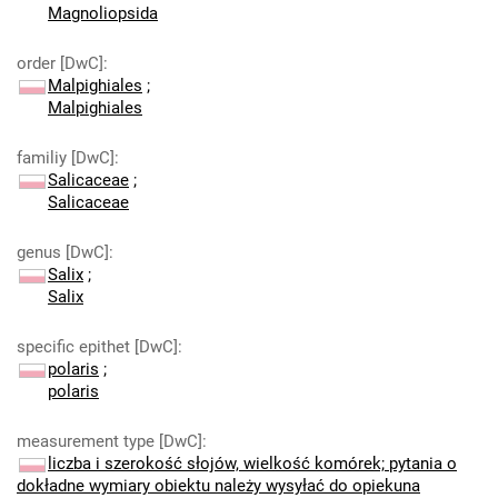
Magnoliopsida
order [DwC]
:
Malpighiales
;
Malpighiales
familiy [DwC]
:
Salicaceae
;
Salicaceae
genus [DwC]
:
Salix
;
Salix
specific epithet [DwC]
:
polaris
;
polaris
measurement type [DwC]
:
liczba i szerokość słojów, wielkość komórek; pytania o
dokładne wymiary obiektu należy wysyłać do opiekuna