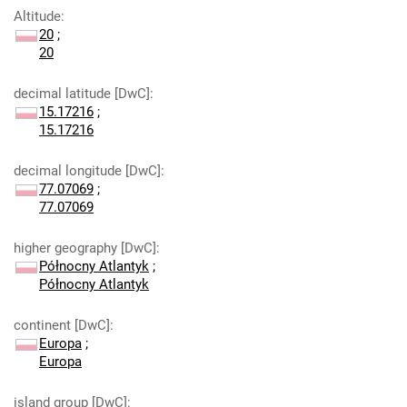
Altitude
:
20
;
20
decimal latitude [DwC]
:
15.17216
;
15.17216
decimal longitude [DwC]
:
77.07069
;
77.07069
higher geography [DwC]
:
Północny Atlantyk
;
Północny Atlantyk
continent [DwC]
:
Europa
;
Europa
island group [DwC]
: