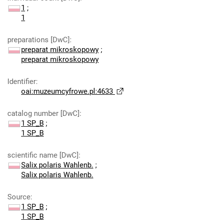
1
;
1
preparations [DwC]
:
preparat mikroskopowy
;
preparat mikroskopowy
Identifier
:
oai:muzeumcyfrowe.pl:4633
catalog number [DwC]
:
1 SP_B
;
1 SP_B
scientific name [DwC]
:
Salix polaris Wahlenb.
;
Salix polaris Wahlenb.
Source
:
1 SP_B
;
1 SP_B