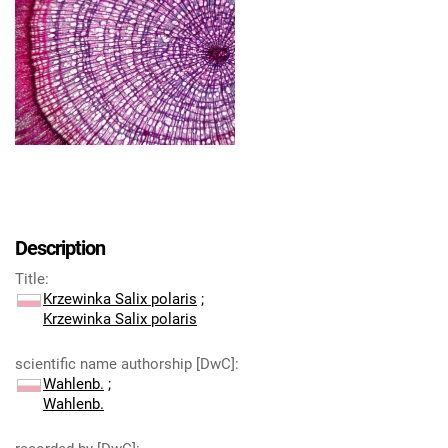
Description
Title
:
Krzewinka Salix polaris
;
Krzewinka Salix polaris
scientific name authorship [DwC]
:
Wahlenb.
;
Wahlenb.