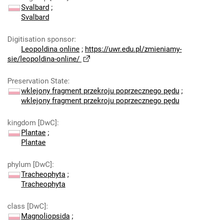
Svalbard
;
Svalbard
Digitisation sponsor
:
Leopoldina online
;
https://uwr.edu.pl/zmieniamy-
sie/leopoldina-online/
Preservation State
:
wklejony fragment przekroju poprzecznego pędu
;
wklejony fragment przekroju poprzecznego pędu
kingdom [DwC]
:
Plantae
;
Plantae
phylum [DwC]
:
Tracheophyta
;
Tracheophyta
class [DwC]
:
Magnoliopsida
;