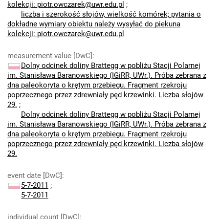
kolekcji: piotr.owczarek@uwr.edu.pl
;
liczba i szerokość słojów, wielkość komórek; pytania o
dokładne wymiary obiektu należy wysyłać do piekuna
kolekcji: piotr.owczarek@uwr.edu.pl
measurement value [DwC]
:
Dolny odcinek doliny Brattegg w pobliżu Stacji Polarnej
im. Stanisława Baranowskiego (IGiRR, UWr.). Próba zebrana z
dna paleokoryta o krętym przebiegu. Fragment rzekroju
poprzecznego przez zdrewniały pęd krzewinki. Liczba słojów
29.
;
Dolny odcinek doliny Brattegg w pobliżu Stacji Polarnej
im. Stanisława Baranowskiego (IGiRR, UWr.). Próba zebrana z
dna paleokoryta o krętym przebiegu. Fragment rzekroju
poprzecznego przez zdrewniały pęd krzewinki. Liczba słojów
29.
event date [DwC]
:
5-7-2011
;
5-7-2011
individual count [DwC]
: