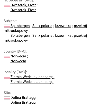
recorded by [DwC]
:
Owczarek, Piotr
;
Owczarek, Piotr
Subject
:
Spitsbergen
;
Salix polaris
;
krzewinka
;
przekrój
mikroskopowy
;
Spitsbergen
;
Salix polaris
;
krzewinka
;
przekrój
mikroskopowy
country [DwC]
:
Norwegia
;
Norwegia
locality [DwC]
:
Ziemia Wedella Jarlsberga
;
Ziemia Wedella Jarlsberga
Site
:
Dolina Brattegg
;
Dolina Brattegg