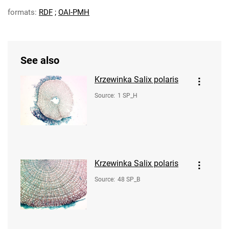
formats:
RDF
;
OAI-PMH
See also
Krzewinka Salix polaris
Source
:
1 SP_H
Krzewinka Salix polaris
Source
:
48 SP_B