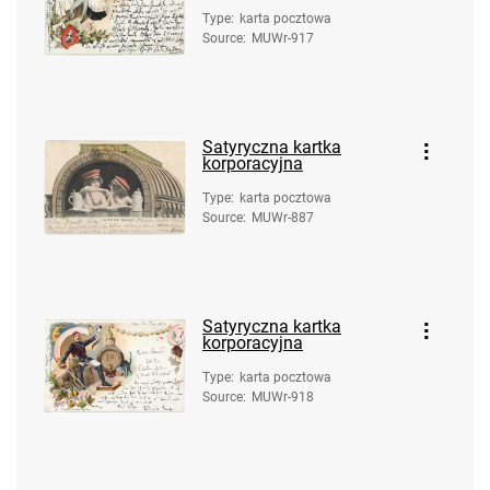
Type
:
karta pocztowa
Source
:
MUWr-917
Satyryczna kartka
korporacyjna
Type
:
karta pocztowa
Source
:
MUWr-887
Satyryczna kartka
korporacyjna
Type
:
karta pocztowa
Source
:
MUWr-918