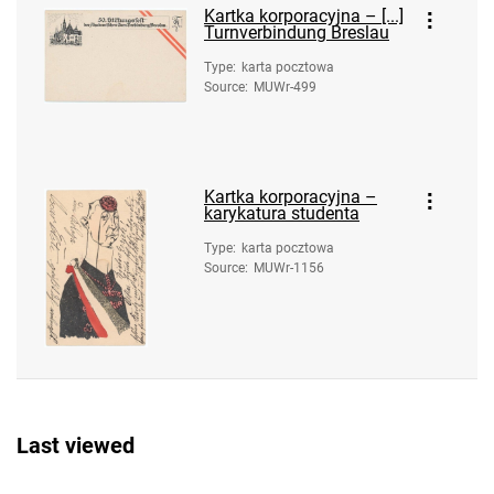
Kartka korporacyjna – [...]
Turnverbindung Breslau
Type
:
karta pocztowa
Source
:
MUWr-499
Kartka korporacyjna –
karykatura studenta
Type
:
karta pocztowa
Source
:
MUWr-1156
Last viewed