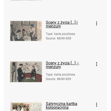
Sceny z życia [...] i
menzury
Type
:
karta pocztowa
Source
:
MUWr-838
Sceny z życia [...] –
menzury
Type
:
karta pocztowa
Source
:
MUWr-839
Satyryczna kartka
korporacyjna