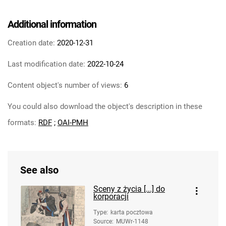
Additional information
Creation date:
2020-12-31
Last modification date:
2022-10-24
Content object's number of views:
6
You could also download the object's description in these
formats:
RDF
;
OAI-PMH
See also
Sceny z życia [...] do
korporacji
Type
:
karta pocztowa
Source
:
MUWr-1148