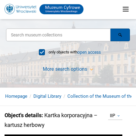
only objects with
open access
More search options
Homepage
Digital Library
Collection of the Museum of the 
Object's details
:
Kartka korporacyjna –
IIP
kartusz herbowy