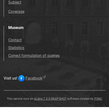
Subject
Coverage
Museum
Contact
Statistics
Correct formulation of queries
Visit us!
Facebook
This service runs on
dLibra 7.0.0-SNAPSHOT
software created by
PSNC
Sceny
Sceny
Sceny
Satyryczna
Satyryczna
Satyryczna
Kartka
Kartka
Sceny z życia [...]
Sceny z życia [...] i
Sceny z życia [...] –
Kartka
korporacyjna
kartka
kartka
kartka
–
Kartka
korporacyjna
–
kartusz