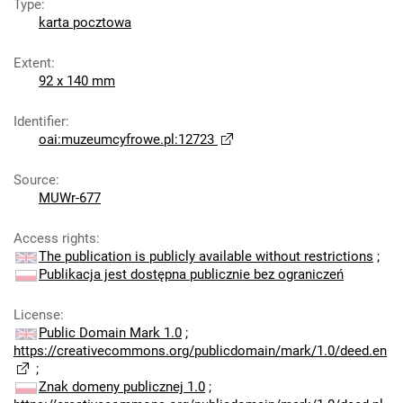
Type
:
karta pocztowa
Extent
:
92 x 140 mm
Identifier
:
oai:muzeumcyfrowe.pl:12723
Source
:
MUWr-677
Access rights
:
The publication is publicly available without restrictions
;
Publikacja jest dostępna publicznie bez ograniczeń
License
:
Public Domain Mark 1.0
;
https://creativecommons.org/publicdomain/mark/1.0/deed.en
;
Znak domeny publicznej 1.0
;