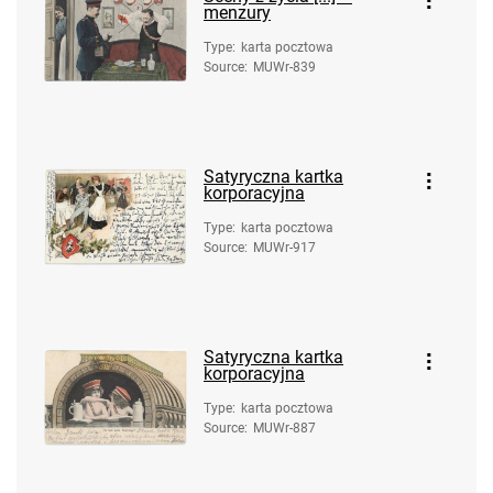
menzury
Type
:
karta pocztowa
Source
:
MUWr-839
Satyryczna kartka
korporacyjna
Type
:
karta pocztowa
Source
:
MUWr-917
Satyryczna kartka
korporacyjna
Type
:
karta pocztowa
Source
:
MUWr-887