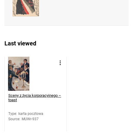
Last viewed
Sceny z życia korporacyjnego –
toast
Type
:
karta pocztowa
Source
:
MUWr-937