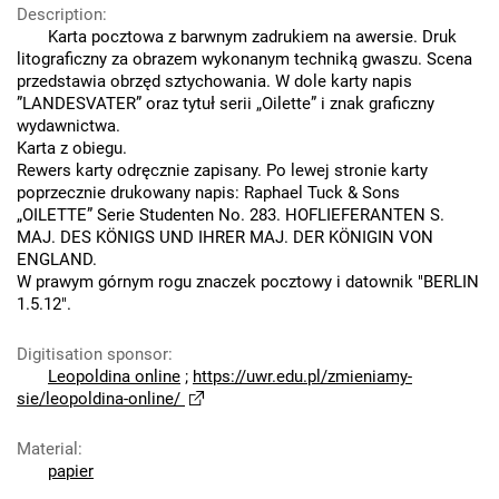
Description
:
Karta pocztowa z barwnym zadrukiem na awersie. Druk
litograficzny za obrazem wykonanym techniką gwaszu. Scena
przedstawia obrzęd sztychowania. W dole karty napis
”LANDESVATER” oraz tytuł serii „Oilette” i znak graficzny
wydawnictwa.
Karta z obiegu.
Rewers karty odręcznie zapisany. Po lewej stronie karty
poprzecznie drukowany napis: Raphael Tuck & Sons
„OILETTE” Serie Studenten No. 283. HOFLIEFERANTEN S.
MAJ. DES KÖNIGS UND IHRER MAJ. DER KÖNIGIN VON
ENGLAND.
W prawym górnym rogu znaczek pocztowy i datownik "BERLIN
1.5.12".
Digitisation sponsor
:
Leopoldina online
;
https://uwr.edu.pl/zmieniamy-
sie/leopoldina-online/
Material
:
papier