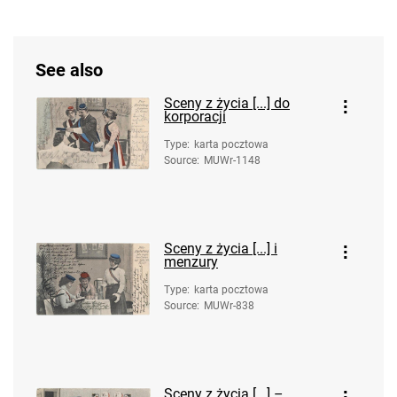
See also
Sceny z życia [...] do
korporacji
Type
:
karta pocztowa
Source
:
MUWr-1148
Sceny z życia [...] i
menzury
Type
:
karta pocztowa
Source
:
MUWr-838
Sceny z życia [...] –