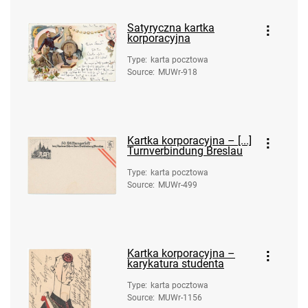
Satyryczna kartka
korporacyjna
Type
:
karta pocztowa
Source
:
MUWr-918
Kartka korporacyjna – [...]
Turnverbindung Breslau
Type
:
karta pocztowa
Source
:
MUWr-499
Kartka korporacyjna –
karykatura studenta
Type
:
karta pocztowa
Source
:
MUWr-1156