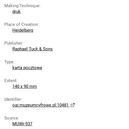
Making Technique
:
druk
Place of Creation
:
Heidelberg
Publisher
:
Raphael Tuck & Sons
Type
:
karta pocztowa
Extent
:
140 x 90 mm
Identifier
:
oai:muzeumcyfrowe.pl:10481
Source
:
MUWr-937