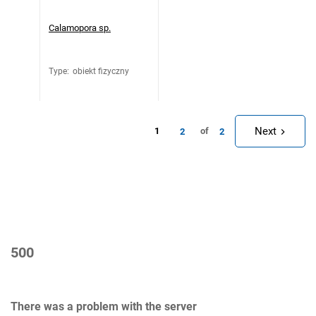
Calamopora sp.
Type
:
obiekt fizyczny
Next
1
of
2
2
500
There was a problem with the server