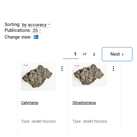
Sorting:
by accuracy
Publications:
25
Change view:
Next
2
of
Calymene
Strophomena
Type
:
obiekt fizyczny
Type
:
obiekt fizyczny