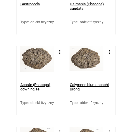
Gastropoda
Dalmania (Phacops)
caudata
Type
:
obiekt fizyczny
Type
:
obiekt fizyczny
Acaste (Phacops)
Calymene blumenbachi
downingiae
Brong.
Type
:
obiekt fizyczny
Type
:
obiekt fizyczny