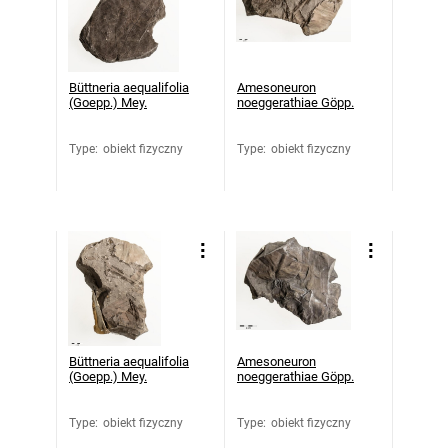
Büttneria aequalifolia
Amesoneuron
(Goepp.) Mey.
noeggerathiae Göpp.
Type
:
obiekt fizyczny
Type
:
obiekt fizyczny
Büttneria aequalifolia
Amesoneuron
(Goepp.) Mey.
noeggerathiae Göpp.
Type
:
obiekt fizyczny
Type
:
obiekt fizyczny