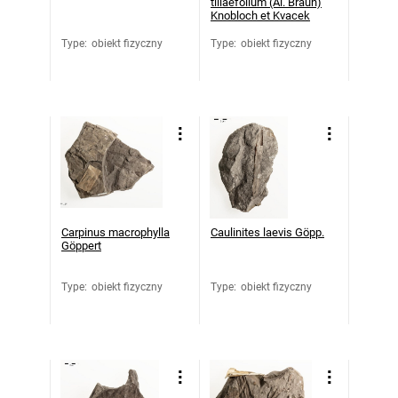
tiliaefolium (Al. Braun)
Knobloch et Kvacek
Type
:
obiekt fizyczny
Type
:
obiekt fizyczny
Carpinus macrophylla
Caulinites laevis Göpp.
Göppert
Type
:
obiekt fizyczny
Type
:
obiekt fizyczny