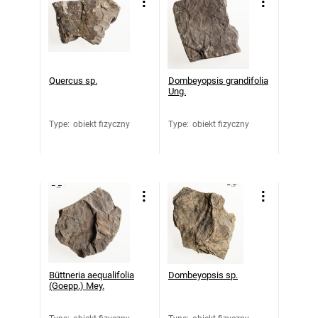
Quercus sp.
Dombeyopsis grandifolia
Ung.
Type
:
obiekt fizyczny
Type
:
obiekt fizyczny
Büttneria aequalifolia
Dombeyopsis sp.
(Goepp.) Mey.