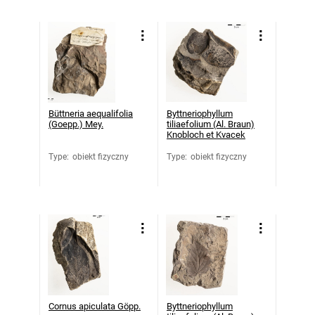
Büttneria aequalifolia
Byttneriophyllum
(Goepp.) Mey.
tiliaefolium (Al. Braun)
Knobloch et Kvacek
Type
:
obiekt fizyczny
Type
:
obiekt fizyczny
Cornus apiculata Göpp.
Byttneriophyllum