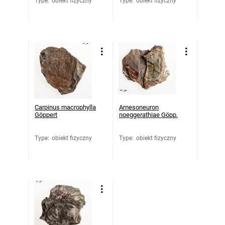
Type
:
obiekt fizyczny
Type
:
obiekt fizyczny
Carpinus macrophylla
Amesoneuron
Göppert
noeggerathiae Göpp.
Type
:
obiekt fizyczny
Type
:
obiekt fizyczny