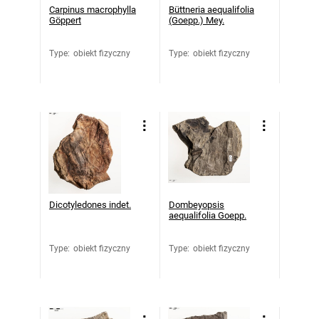
Carpinus macrophylla
Büttneria aequalifolia
Göppert
(Goepp.) Mey.
Type
:
obiekt fizyczny
Type
:
obiekt fizyczny
Dicotyledones indet.
Dombeyopsis
aequalifolia Goepp.
Type
:
obiekt fizyczny
Type
:
obiekt fizyczny