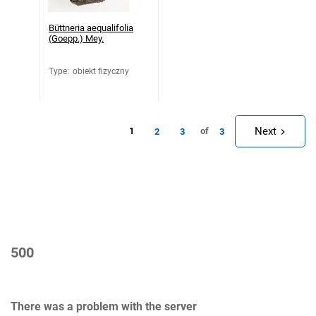
Büttneria aequalifolia
(Goepp.) Mey.
Type
:
obiekt fizyczny
Next
1
of
2
3
3
500
There was a problem with the server