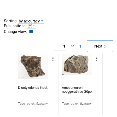
Sorting:
by accuracy
Publications:
25
Change view:
Next
3
of
Dicotyledones indet.
Amesoneuron
noeggerathiae Göpp.
Type
:
obiekt fizyczny
Type
:
obiekt fizyczny