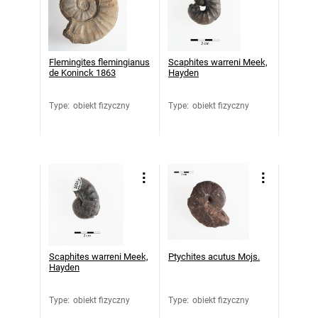
Flemingites flemingianus
Scaphites warreni Meek,
de Koninck 1863
Hayden
Type
:
obiekt fizyczny
Type
:
obiekt fizyczny
Scaphites warreni Meek,
Ptychites acutus Mojs.
Hayden
Type
:
obiekt fizyczny
Type
:
obiekt fizyczny