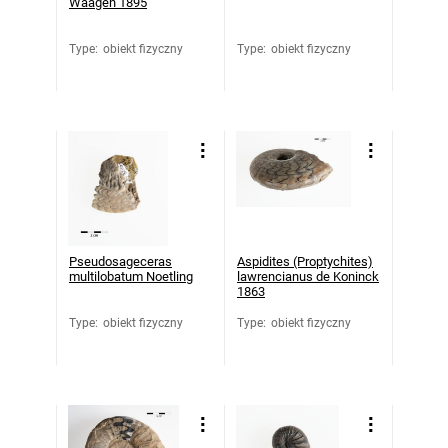
Waagen 1895
Type
:
obiekt fizyczny
Type
:
obiekt fizyczny
Pseudosageceras
Aspidites (Proptychites)
multilobatum Noetling
lawrencianus de Koninck
1863
Type
:
obiekt fizyczny
Type
:
obiekt fizyczny