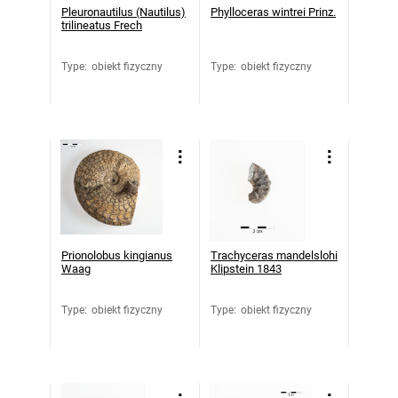
Pleuronautilus (Nautilus)
Phylloceras wintrei Prinz.
trilineatus Frech
Type
:
obiekt fizyczny
Type
:
obiekt fizyczny
Prionolobus kingianus
Trachyceras mandelslohi
Waag
Klipstein 1843
Type
:
obiekt fizyczny
Type
:
obiekt fizyczny