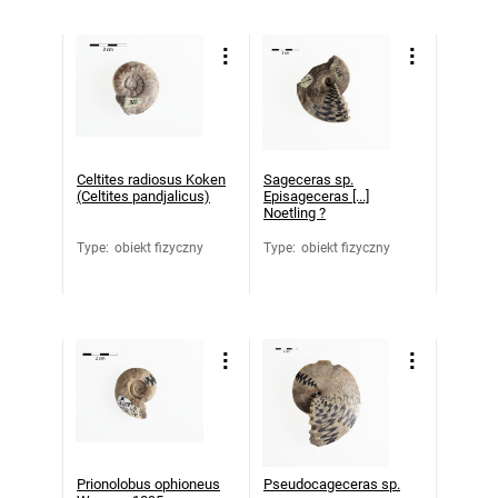
Celtites radiosus Koken
Sageceras sp.
(Celtites pandjalicus)
Episageceras [...]
Noetling ?
Type
:
obiekt fizyczny
Type
:
obiekt fizyczny
Prionolobus ophioneus
Pseudocageceras sp.