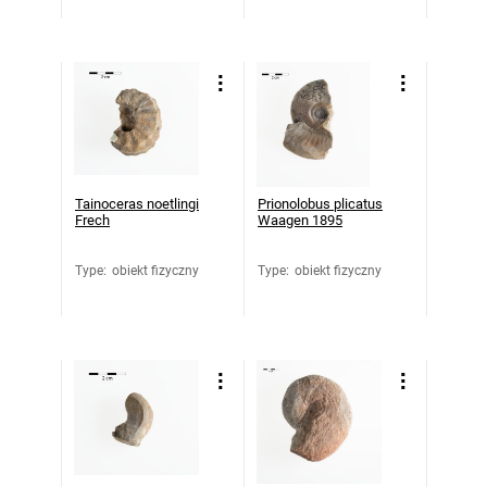
Tainoceras noetlingi
Prionolobus plicatus
Frech
Waagen 1895
Type
:
obiekt fizyczny
Type
:
obiekt fizyczny