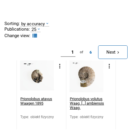
Sorting:
by accuracy
Publications:
25
Change view:
Next
6
of
Prionolobus atavus
Prionolobus volutus
Waagen 1895
Waag. [...] ambiensis
Waag.
Type
:
obiekt fizyczny
Type
:
obiekt fizyczny