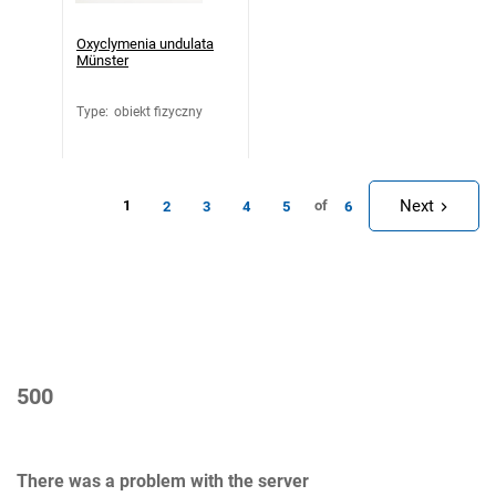
Oxyclymenia undulata
Münster
Type
:
obiekt fizyczny
Next
1
of
2
3
4
5
6
500
There was a problem with the server