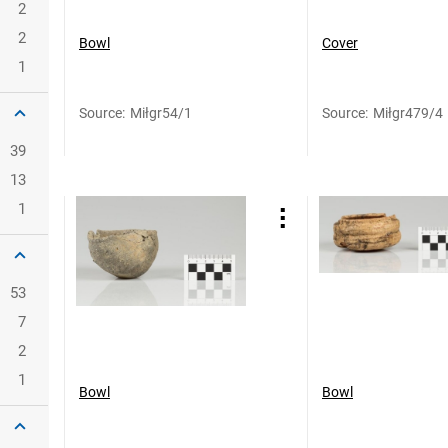
2
2
Bowl
Cover
1
Source
:
Miłgr54/1
Source
:
Miłgr479/4
39
13
1
53
7
2
1
Bowl
Bowl