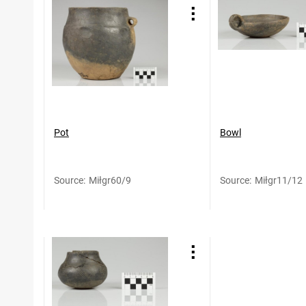
Pot
Bowl
Source
:
Miłgr60/9
Source
:
Miłgr11/12