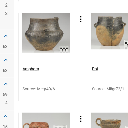
2
2
63
Amphora
Pot
63
Source
:
Miłgr40/6
Source
:
Miłgr72/1
59
4
15