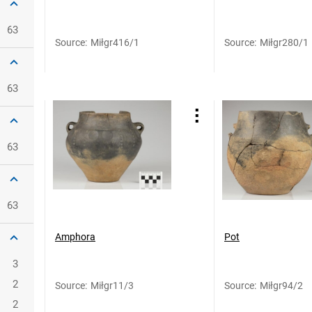
63
Source
:
Miłgr416/1
Source
:
Miłgr280/1
63
63
63
Amphora
Pot
3
2
Source
:
Miłgr11/3
Source
:
Miłgr94/2
2