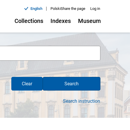
|
English
Polski
Share the page
Log in
Collections
Indexes
Museum
Clear
Search
Search instruction