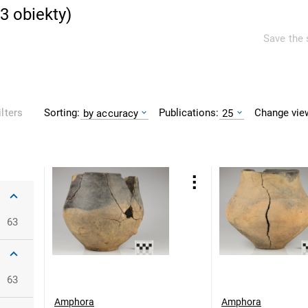
3
obiekty
)
Save the 
Sorting:
Publications:
Change vie
ilters
by accuracy
25
63
63
Amphora
Amphora