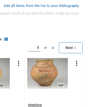
Add all items from the list to your bibliography
search result along with the filters in My Account
w:
Next
3
of
Amphora