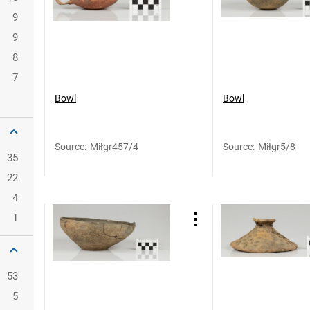
9
9
8
7
Bowl
Bowl
Source
:
Miłgr457/4
Source
:
Miłgr5/8
35
22
4
1
53
5