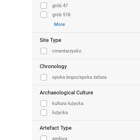
grób 47
grób 518
More
Site Type
cmentarzysko
Chronology
epoka brązu/epoka żelaza
Archaeological Culture
kultura łużycka
łużycka
Artefact Type
amfora