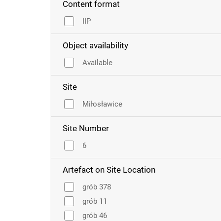
Content format
IIP
Object availability
Available
Site
Miłosławice
Site Number
6
Artefact on Site Location
grób 378
grób 11
grób 46