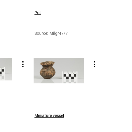
Pot
Source
:
Miłgr47/7
Miniature vessel