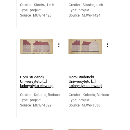
Creator
:
Stanisz, Lech
Creator
:
Stanisz, Lech
Type
:
projekt
Type
:
projekt
Source
architektoniczny
:
MUWr-1423
Source
architektoniczny
:
MUWr-1424
Dom Studencki
Dom Studencki
Uniwersytetu [...]
Uniwersytetu [...]
kolorystyka elewacji
kolorystyka elewacji
Creator
:
Kotonia, Barbara
Creator
:
Kotonia, Barbara
Type
:
projekt
Type
:
projekt
Source
architektoniczny
:
MUWr-1529
Source
architektoniczny
:
MUWr-1530