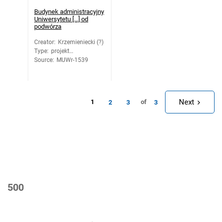
Budynek administracyjny
Uniwersytetu [...] od
podwórza
Creator
:
Krzemieniecki (?)
Type
:
projekt
Source
architektoniczny
:
MUWr-1539
Next
1
of
2
3
3
500