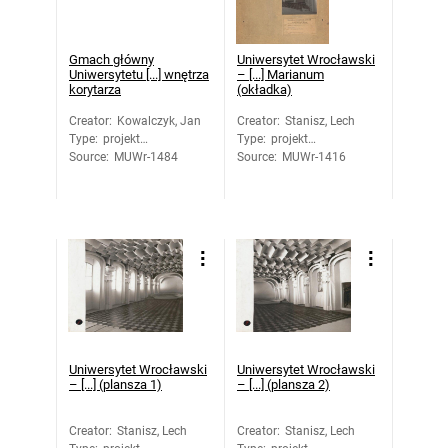
Gmach główny
Uniwersytet Wrocławski
Uniwersytetu [...] wnętrza
– [...] Marianum
korytarza
(okładka)
Creator
:
Kowalczyk, Jan
Creator
:
Stanisz, Lech
Type
:
projekt
Type
:
projekt
Source
architektoniczny
:
MUWr-1484
Source
architektoniczny
:
MUWr-1416
Uniwersytet Wrocławski
Uniwersytet Wrocławski
– [...] (plansza 1)
– [...] (plansza 2)
Creator
:
Stanisz, Lech
Creator
:
Stanisz, Lech