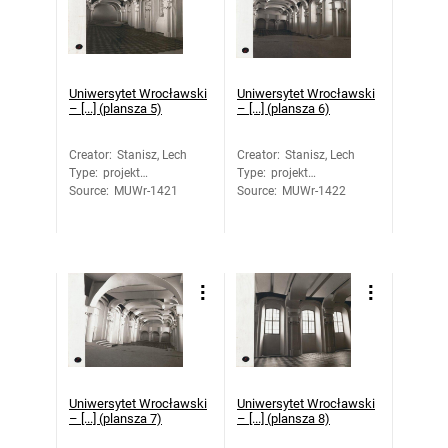
Uniwersytet Wrocławski
Uniwersytet Wrocławski
– [...] (plansza 5)
– [...] (plansza 6)
Creator
:
Stanisz, Lech
Creator
:
Stanisz, Lech
Type
:
projekt
Type
:
projekt
Source
architektoniczny
:
MUWr-1421
Source
architektoniczny
:
MUWr-1422
Uniwersytet Wrocławski
Uniwersytet Wrocławski
– [...] (plansza 7)
– [...] (plansza 8)