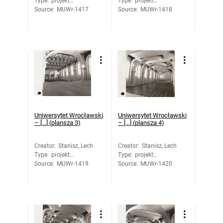
Type
:
projekt
Type
:
projekt
Source
architektoniczny
:
MUWr-1417
Source
architektoniczny
:
MUWr-1418
Uniwersytet Wrocławski
Uniwersytet Wrocławski
– [...] (plansza 3)
– [...] (plansza 4)
Creator
:
Stanisz, Lech
Creator
:
Stanisz, Lech
Type
:
projekt
Type
:
projekt
Source
architektoniczny
:
MUWr-1419
Source
architektoniczny
:
MUWr-1420