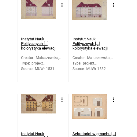
Instytut Nauk
Instytut Nauk
Politycznych [...]
Politycznych [...]
kolorystyka elewacji
kolorystyka elewacji
Creator
:
Matuszewska,
Creator
:
Matuszewska,
Type
:
projekt
Barbara
Type
:
projekt
Barbara
Source
architektoniczny
:
MUWr-1531
Source
architektoniczny
:
MUWr-1532
Instytut Nauk
Sekretariat w gmachu [...]