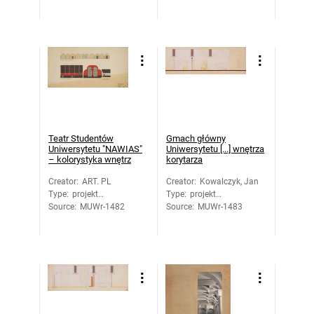
Teatr Studentów
Gmach główny
Uniwersytetu "NAWIAS"
Uniwersytetu [...] wnętrza
– kolorystyka wnętrz
korytarza
Creator
:
ART. PL
Creator
:
Kowalczyk, Jan
Type
:
projekt
Type
:
projekt
Source
architektoniczny
:
MUWr-1482
Source
architektoniczny
:
MUWr-1483