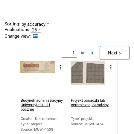
Sorting:
by accuracy
Publications:
25
Change view:
Next
3
of
Budynek administracyjny
Projekt posadzki lub
Uniwersytetu [...] i
ceramicznej okładziny
bocznej
Creator
:
Krzemieniecki
Type
:
projekt
Type
:
projekt
Source
architektoniczny
:
MUWr-1454
Source
architektoniczny
:
MUWr-1538