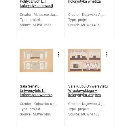
Politycznych [...]
kolorystyka wnętrza
kolorystyka elewacji
Creator
:
Matuszewska,
Creator
:
Kujawska A.;
Type
:
projekt
Barbara
Type
:
projekt
Zajączkowski
Source
architektoniczny
:
MUWr-1533
Source
architektoniczny
:
MUWr-1485
Wiktor
Sala Senatu
Sala Klubu Uniwersytetu
Uniwersytetu [...]
Wrocławskiego –
kolorystyka wnętrza
kolorystyka wnętrza
Creator
:
Kujawska A.;
Creator
:
Kujawska A.;
Type
:
projekt
Zajączkowski
Type
:
projekt
Zajączkowski
Source
architektoniczny
:
MUWr-1486
Wiktor
Source
architektoniczny
:
MUWr-1488
Wiktor