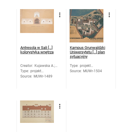
Antresola w Sali [...]
Kampus Grunwaldzki
kolorystyka wnętrza
Uniwersytetu [...] plan
sytuacyjny
Creator
:
Kujawska A.;
Type
:
projekt
Type
:
projekt
Zajączkowski
Source
architektoniczny
:
MUWr-1504
Source
architektoniczny
:
MUWr-1489
Wiktor